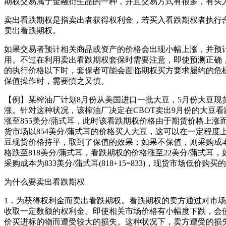
期权交易属于金融衍生品的一种，并且交易方式有很多，有买
卖出看跌期权是指卖出者获得权利金，若买入看跌期权者执行
卖出看跌期权。
如果交易者预计相关商品或资产的价格会出现小幅上涨，并预
用。不过在利用卖出看跌期权套保时需要注意，即使预测正确
的执行价格以下时，套保者可能会面临期权买方要求履约的危
保值操作时，需要慎之又慎。
【例】某榨油厂计划8月份从美国进口一批大豆，5月份大豆现货
涨。针对这种状况，该榨油厂决定在CBOT卖出9月份的大豆看
涨至855美分/蒲式耳，此时该看跌期权价格由于期货价格上涨而
货市场以854美分/蒲式耳的价格买人大豆，这可以在一定程度上
豆现货价格持平，取到了保值的效果；如果不保值，则采购成本
格跌至818美分/蒲式耳，看跌期权的价格涨至22美分/蒲式耳
采购成本为833美分/蒲式耳(818+15=833)，现货市场低
为什么要卖出看跌期权
1．为获得权利金而卖出看跌期权。看跌期权的卖方通过对市
收取一定数额的权利金。即使相关市场价格有小幅度下跌，会
价买进标的物而遭受较大的损失。这种状况下，卖方遭受的损