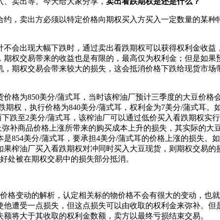
入、卖出等。今天给大家分享，
卖出看跌期权是还是什么？
合约，卖出方必须以特定价格向期权买入方买入一定数量的某种
计不会出现大幅下跌时，通过卖出看跌期权可以获得权利金收益
，期权交易带来的收益也是有限的，最高仅为权利金；但是如果
机，期权交易会带来较大的损失，这会抵消价格下跌给现货市场
价格为850美分/蒲式耳，当时该榨油厂预计三季度的大豆价格会
跌期权，执行价格为840美分/蒲式耳，权利金为7美分/蒲式耳。
下跌至2美分/蒲式耳，该榨油厂可以通过低价买入看跌期权实行对
弥补商品价格上涨所带来的购买成本上升的损失，其实际的大豆采购成本
是854美分/蒲式耳，要承担4美分/蒲式耳的价格上涨的损失
，如果榨油厂买入看跌期权对冲同时买入大豆现货，则期权交易的损失为
价购买的好处被在期权交易中的损失部分抵消。
场价格变动的解析，认定相关标的物价格不会有很大的变动，也
使他遭受一点损失，但这点损失可以由收取的权利金来弥补。但
失额将大于其收取的权利金数额，卖方以最终亏损结束交易。