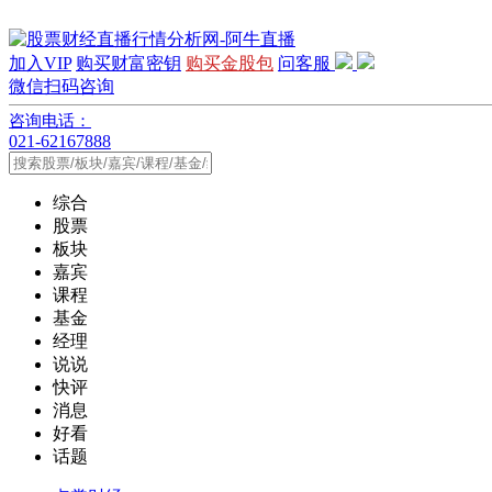
加入VIP
购买财富密钥
购买金股包
问客服
微信扫码咨询
咨询电话：
021-62167888
综合
股票
板块
嘉宾
课程
基金
经理
说说
快评
消息
好看
话题