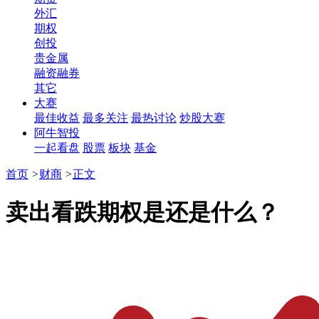
外汇
期权
创投
贵金属
融资融券
其它
大赛
最佳收益
最多关注
最热讨论
炒股大赛
阿牛智投
一起看盘
股票
板块
基金
首页
>
财商
>
正文
卖出看跌期权是还是什么？