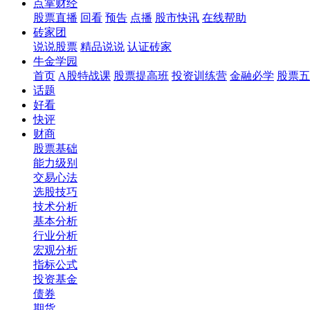
点掌财经
股票直播
回看
预告
点播
股市快讯
在线帮助
砖家团
说说股票
精品说说
认证砖家
牛金学园
首页
A股特战课
股票提高班
投资训练营
金融必学
股票五
话题
好看
快评
财商
股票基础
能力级别
交易心法
选股技巧
技术分析
基本分析
行业分析
宏观分析
指标公式
投资基金
债券
期货