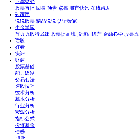
点掌财经
股票直播
回看
预告
点播
股市快讯
在线帮助
砖家团
说说股票
精品说说
认证砖家
牛金学园
首页
A股特战课
股票提高班
投资训练营
金融必学
股票五
话题
好看
快评
财商
股票基础
能力级别
交易心法
选股技巧
技术分析
基本分析
行业分析
宏观分析
指标公式
投资基金
债券
期货