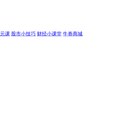
元课
股市小技巧
财经小课堂
牛券商城