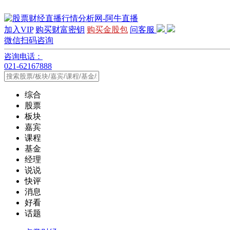
加入VIP
购买财富密钥
购买金股包
问客服
微信扫码咨询
咨询电话：
021-62167888
综合
股票
板块
嘉宾
课程
基金
经理
说说
快评
消息
好看
话题