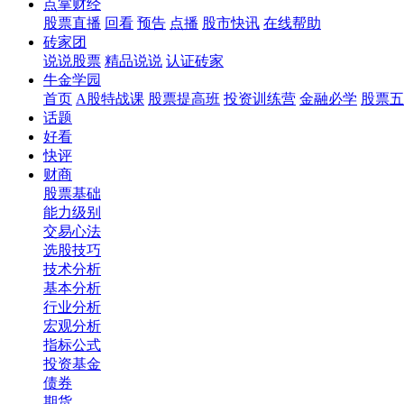
点掌财经
股票直播
回看
预告
点播
股市快讯
在线帮助
砖家团
说说股票
精品说说
认证砖家
牛金学园
首页
A股特战课
股票提高班
投资训练营
金融必学
股票五
话题
好看
快评
财商
股票基础
能力级别
交易心法
选股技巧
技术分析
基本分析
行业分析
宏观分析
指标公式
投资基金
债券
期货