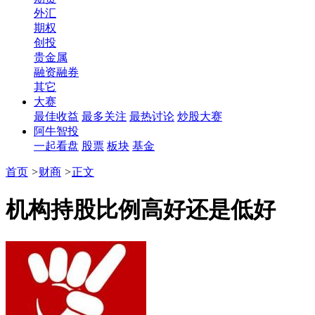
外汇
期权
创投
贵金属
融资融券
其它
大赛
最佳收益
最多关注
最热讨论
炒股大赛
阿牛智投
一起看盘
股票
板块
基金
首页
>
财商
>
正文
机构持股比例高好还是低好