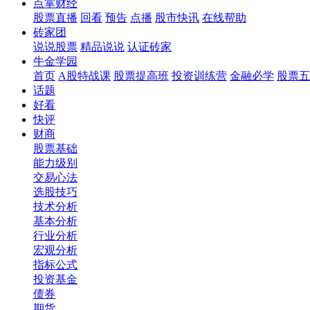
点掌财经
股票直播
回看
预告
点播
股市快讯
在线帮助
砖家团
说说股票
精品说说
认证砖家
牛金学园
首页
A股特战课
股票提高班
投资训练营
金融必学
股票五
话题
好看
快评
财商
股票基础
能力级别
交易心法
选股技巧
技术分析
基本分析
行业分析
宏观分析
指标公式
投资基金
债券
期货