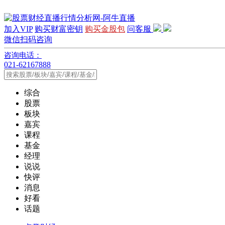
加入VIP
购买财富密钥
购买金股包
问客服
微信扫码咨询
咨询电话：
021-62167888
综合
股票
板块
嘉宾
课程
基金
经理
说说
快评
消息
好看
话题