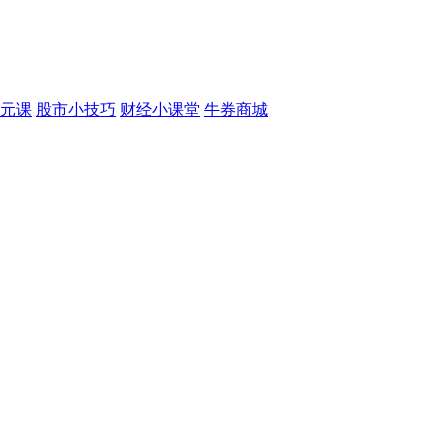
元课
股市小技巧
财经小课堂
牛券商城