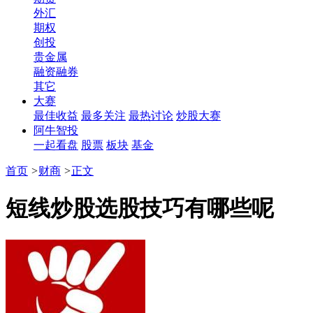
外汇
期权
创投
贵金属
融资融券
其它
大赛
最佳收益
最多关注
最热讨论
炒股大赛
阿牛智投
一起看盘
股票
板块
基金
首页
>
财商
>
正文
​短线炒股选股技巧有哪些呢