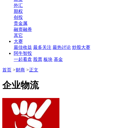
外汇
期权
创投
贵金属
融资融券
其它
大赛
最佳收益
最多关注
最热讨论
炒股大赛
阿牛智投
一起看盘
股票
板块
基金
首页
>
财商
>
正文
企业物流