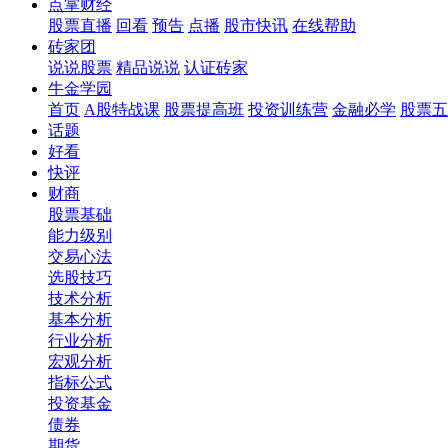
点掌财经
股票直播
回看
预告
点播
股市快讯
在线帮助
砖家团
说说股票
精品说说
认证砖家
牛金学园
首页
A股特战课
股票提高班
投资训练营
金融必学
股票五
话题
好看
快评
财商
股票基础
能力级别
交易心法
选股技巧
技术分析
基本分析
行业分析
宏观分析
指标公式
投资基金
债券
期货