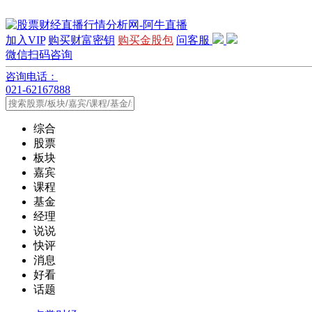
加入VIP
购买财富密钥
购买金股包
问客服
微信扫码咨询
咨询电话：
021-62167888
综合
股票
板块
嘉宾
课程
基金
经理
说说
快评
消息
好看
话题