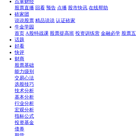
点掌财经
股票直播
回看
预告
点播
股市快讯
在线帮助
砖家团
说说股票
精品说说
认证砖家
牛金学园
首页
A股特战课
股票提高班
投资训练营
金融必学
股票五
话题
好看
快评
财商
股票基础
能力级别
交易心法
选股技巧
技术分析
基本分析
行业分析
宏观分析
指标公式
投资基金
债券
期货