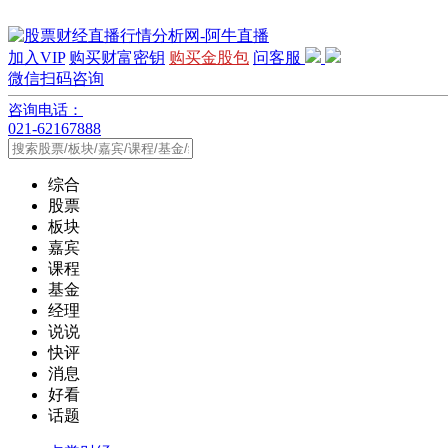
加入VIP
购买财富密钥
购买金股包
问客服
微信扫码咨询
咨询电话：
021-62167888
综合
股票
板块
嘉宾
课程
基金
经理
说说
快评
消息
好看
话题