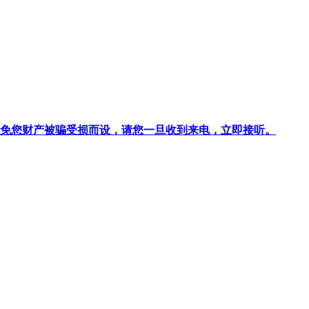
针对避免您财产被骗受损而设，请您一旦收到来电，立即接听。