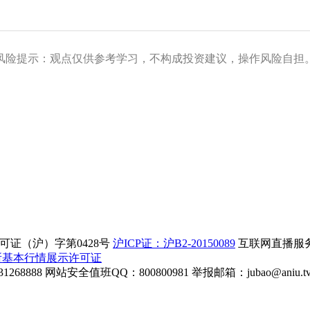
风险提示：观点仅供参考学习，不构成投资建议，操作风险自担
证（沪）字第0428号
沪ICP证：沪B2-20150089
互联网直播服务企
所基本行情展示许可证
268888
网站安全值班QQ：800800981
举报邮箱：
jubao@aniu.t