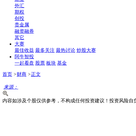
外汇
期权
创投
贵金属
融资融券
其它
大赛
最佳收益
最多关注
最热讨论
炒股大赛
阿牛智投
一起看盘
股票
板块
基金
首页
>
财商
>
正文
来源：
内容如涉及个股仅供参考，不构成任何投资建议！投资风险自