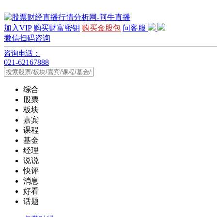
加入VIP
购买财富密钥
购买金股包
问客服
微信扫码咨询
咨询电话：
021-62167888
综合
股票
板块
嘉宾
课程
基金
经理
说说
快评
消息
好看
话题