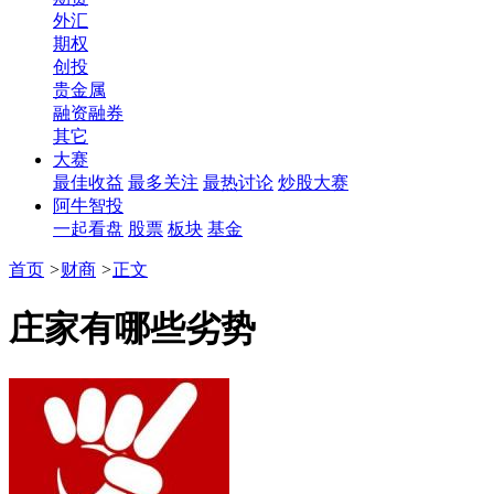
外汇
期权
创投
贵金属
融资融券
其它
大赛
最佳收益
最多关注
最热讨论
炒股大赛
阿牛智投
一起看盘
股票
板块
基金
首页
>
财商
>
正文
庄家有哪些劣势