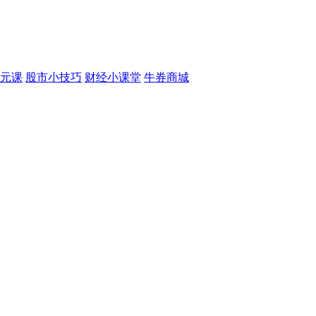
元课
股市小技巧
财经小课堂
牛券商城