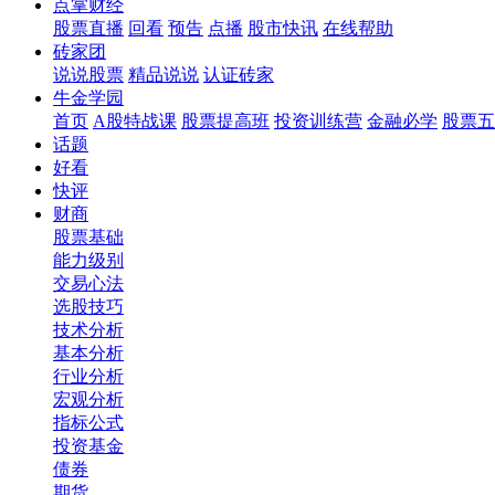
点掌财经
股票直播
回看
预告
点播
股市快讯
在线帮助
砖家团
说说股票
精品说说
认证砖家
牛金学园
首页
A股特战课
股票提高班
投资训练营
金融必学
股票五
话题
好看
快评
财商
股票基础
能力级别
交易心法
选股技巧
技术分析
基本分析
行业分析
宏观分析
指标公式
投资基金
债券
期货