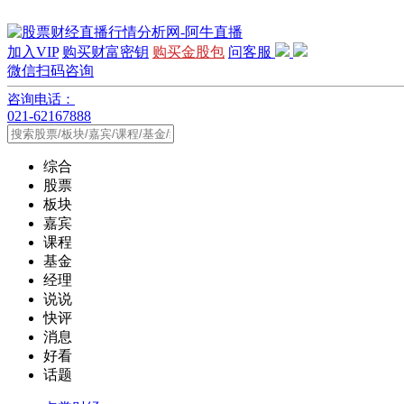
加入VIP
购买财富密钥
购买金股包
问客服
微信扫码咨询
咨询电话：
021-62167888
综合
股票
板块
嘉宾
课程
基金
经理
说说
快评
消息
好看
话题