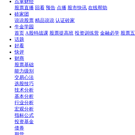
点掌财经
股票直播
回看
预告
点播
股市快讯
在线帮助
砖家团
说说股票
精品说说
认证砖家
牛金学园
首页
A股特战课
股票提高班
投资训练营
金融必学
股票五
话题
好看
快评
财商
股票基础
能力级别
交易心法
选股技巧
技术分析
基本分析
行业分析
宏观分析
指标公式
投资基金
债券
期货