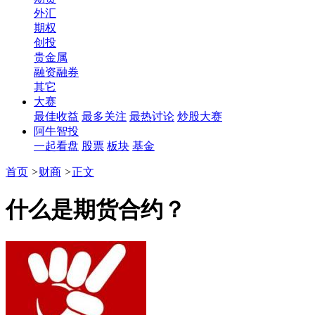
外汇
期权
创投
贵金属
融资融券
其它
大赛
最佳收益
最多关注
最热讨论
炒股大赛
阿牛智投
一起看盘
股票
板块
基金
首页
>
财商
>
正文
什么是期货合约？