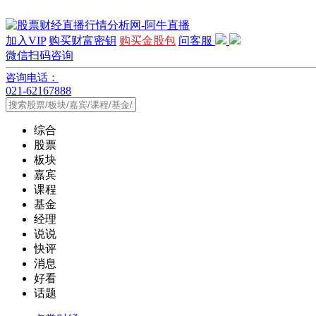
加入VIP
购买财富密钥
购买金股包
问客服
微信扫码咨询
咨询电话：
021-62167888
综合
股票
板块
嘉宾
课程
基金
经理
说说
快评
消息
好看
话题