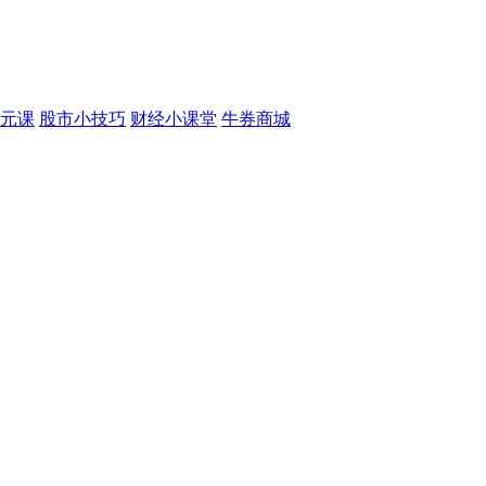
元课
股市小技巧
财经小课堂
牛券商城