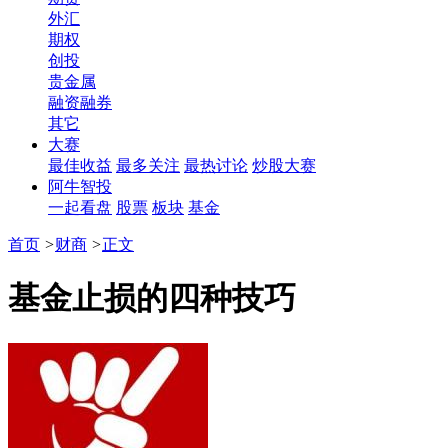
外汇
期权
创投
贵金属
融资融券
其它
大赛
最佳收益
最多关注
最热讨论
炒股大赛
阿牛智投
一起看盘
股票
板块
基金
首页
>
财商
>
正文
基金止损的四种技巧