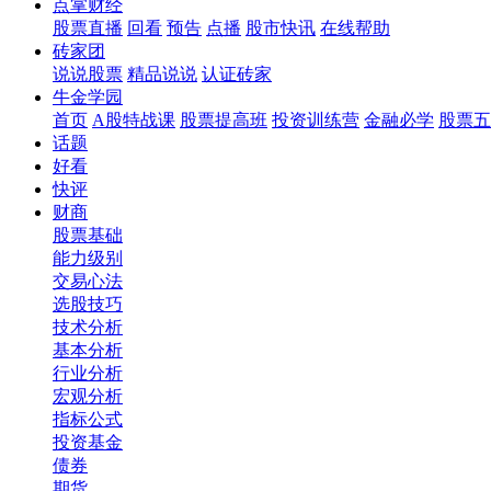
点掌财经
股票直播
回看
预告
点播
股市快讯
在线帮助
砖家团
说说股票
精品说说
认证砖家
牛金学园
首页
A股特战课
股票提高班
投资训练营
金融必学
股票五
话题
好看
快评
财商
股票基础
能力级别
交易心法
选股技巧
技术分析
基本分析
行业分析
宏观分析
指标公式
投资基金
债券
期货