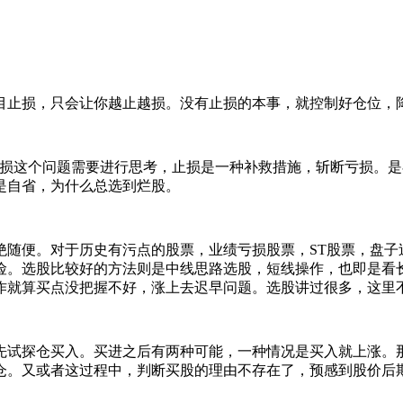
目止损，只会让你越止越损。没有止损的本事，就控制好仓位，
止损这个问题需要进行思考，止损是一种补救措施，斩断亏损。
是自省，为什么总选到烂股。
绝随便。对于历史有污点的股票，业绩亏损股票，ST股票，盘子
险。选股比较好的方法则是中线思路选股，短线操作，也即是看
作就算买点没把握不好，涨上去迟早问题。选股讲过很多，这里
先试探仓买入。买进之后有两种可能，一种情况是买入就上涨。
仓。又或者这过程中，判断买股的理由不存在了，预感到股价后