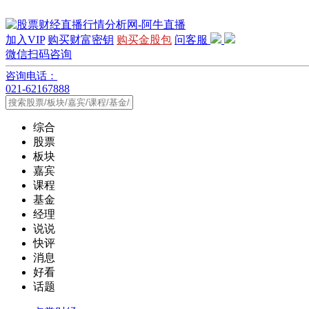
加入VIP
购买财富密钥
购买金股包
问客服
微信扫码咨询
咨询电话：
021-62167888
综合
股票
板块
嘉宾
课程
基金
经理
说说
快评
消息
好看
话题