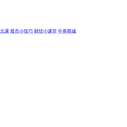
元课
股市小技巧
财经小课堂
牛券商城