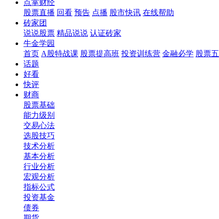
点掌财经
股票直播
回看
预告
点播
股市快讯
在线帮助
砖家团
说说股票
精品说说
认证砖家
牛金学园
首页
A股特战课
股票提高班
投资训练营
金融必学
股票五
话题
好看
快评
财商
股票基础
能力级别
交易心法
选股技巧
技术分析
基本分析
行业分析
宏观分析
指标公式
投资基金
债券
期货