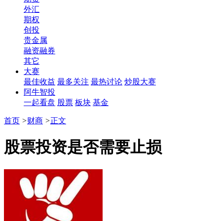
外汇
期权
创投
贵金属
融资融券
其它
大赛
最佳收益
最多关注
最热讨论
炒股大赛
阿牛智投
一起看盘
股票
板块
基金
首页
>
财商
>
正文
股票投资是否需要止损