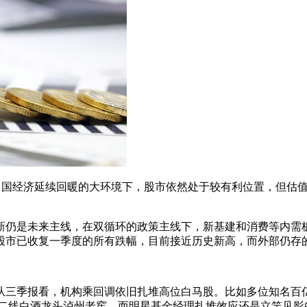
国经济延续回暖的大环境下，股市依然处于较有利位置，但估值
仍是未来主线，在双循环的政策主线下，新基建和消费等内需板
股市已收复一季度的所有跌幅，目前接近历史新高，而外部仍存
三季报看，机构乘回调依旧扎堆高位白马股。比如多位知名百亿
堆二线白酒龙头泸州老窖。而明星基金经理扎堆效应还是立竿见影