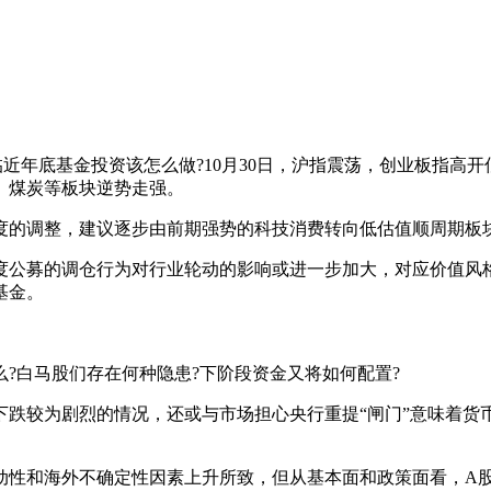
临近年底基金投资该怎么做?10月30日，沪指震荡，创业板指
、煤炭等板块逆势走强。
的调整，建议逐步由前期强势的科技消费转向低估值顺周期板块
公募的调仓行为对行业轮动的影响或进一步加大，对应价值风格
基金。
白马股们存在何种隐患?下阶段资金又将如何配置?
较为剧烈的情况，还或与市场担心央行重提“闸门”意味着货
性和海外不确定性因素上升所致，但从基本面和政策面看，A股