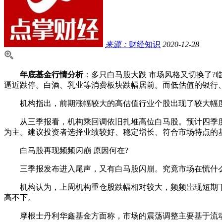
来源：
财经知识
2020-12-28
年底基金行情分析
：多只白马股大跌 市场风格又切换了?
逼近跌停。白酒、乳业等消费板块跌幅居前。而低估值的银行
机构指出，前期涨幅较大的高估值行业个股出现了较大幅度
从三季报看，机构乘回调依旧扎堆高位白马股。预计四季度
为主。建议投资者选择业绩较好、稳定增长、符合市场特点的
白马股再现频频闪崩 原因何在?
三季报发布进入尾声，又有白马股闪崩。究竟市场在慌什么?
机构认为，上周机构重仓股跌幅相对较大，频频岀现短期下跌
高不下。
摩根士丹利华鑫基金方面称，市场的震荡调整主要基于流动