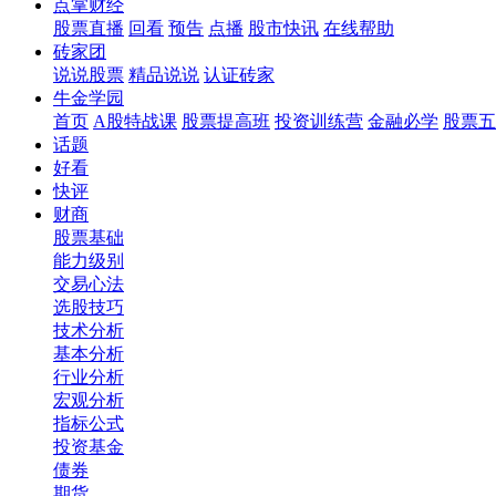
点掌财经
股票直播
回看
预告
点播
股市快讯
在线帮助
砖家团
说说股票
精品说说
认证砖家
牛金学园
首页
A股特战课
股票提高班
投资训练营
金融必学
股票五
话题
好看
快评
财商
股票基础
能力级别
交易心法
选股技巧
技术分析
基本分析
行业分析
宏观分析
指标公式
投资基金
债券
期货