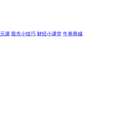
元课
股市小技巧
财经小课堂
牛券商城