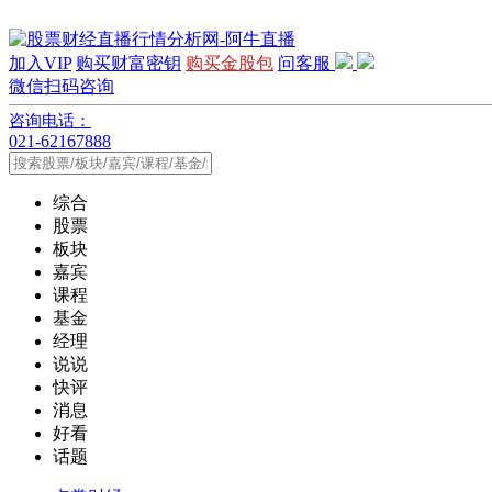
加入VIP
购买财富密钥
购买金股包
问客服
微信扫码咨询
咨询电话：
021-62167888
综合
股票
板块
嘉宾
课程
基金
经理
说说
快评
消息
好看
话题