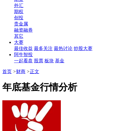
外汇
期权
创投
贵金属
融资融券
其它
大赛
最佳收益
最多关注
最热讨论
炒股大赛
阿牛智投
一起看盘
股票
板块
基金
首页
>
财商
>
正文
年底基金行情分析