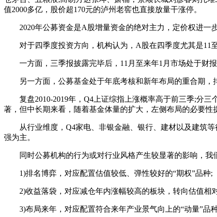
值2000多亿，股价超170元的泸州老窖也直接放量干涨停。
2020年公募资金是A股增量资金的绝对主力，定价权进一
对于四季度投资方向，机构认为，A股在四季度尤其是11至
一方面，三季报披露完毕后，11月至来年1月市场处于财报
另一方面，公募基金处于年底考核和新年布局的重合期，排
复盘2010-2019年，Q4上证综指上涨概率高于前三季;
著，但中长期来看，随着基金体量的扩大，左侧布局的必要性提
从行业维度，Q4家电、非银金融、银行、建材以及建筑等行业
强为主。
同时公募机构的行为或对行业风格产生较显著的影响，我们
1)排名博弈，对应配置估值较低、弹性较好的“期权”品种;
2)收益落袋，对应减仓年内涨幅较高的板块，转向估值相对较
3)布局来年，对应配置符合来年产业景气向上的“动量”品种