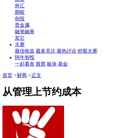
外汇
期权
创投
贵金属
融资融券
其它
大赛
最佳收益
最多关注
最热讨论
炒股大赛
阿牛智投
一起看盘
股票
板块
基金
首页
>
财商
>
正文
从管理上节约成本