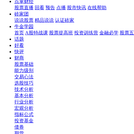
点掌财经
股票直播
回看
预告
点播
股市快讯
在线帮助
砖家团
说说股票
精品说说
认证砖家
牛金学园
首页
A股特战课
股票提高班
投资训练营
金融必学
股票五
话题
好看
快评
财商
股票基础
能力级别
交易心法
选股技巧
技术分析
基本分析
行业分析
宏观分析
指标公式
投资基金
债券
期货