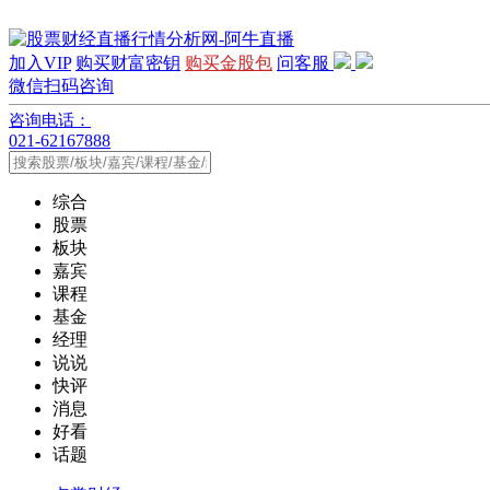
加入VIP
购买财富密钥
购买金股包
问客服
微信扫码咨询
咨询电话：
021-62167888
综合
股票
板块
嘉宾
课程
基金
经理
说说
快评
消息
好看
话题