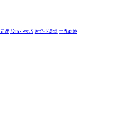
元课
股市小技巧
财经小课堂
牛券商城