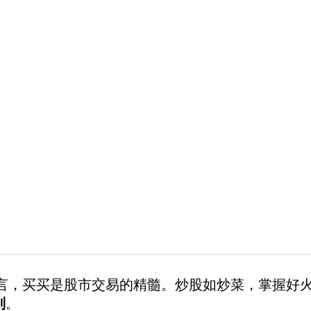
言，买买是股市交易的精髓。炒股如炒菜，掌握好
则
。