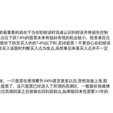
资最重要的就在于当你犯错误时迅速认识到错误并将损失控制
点位下跌7-8%的股票未来有较好表现的机会较小。投资者应注
价下跌至买入价的7-8%以下时,卖掉股票！不要担心在犯错误
者买入该股时判断买入点为发点,虽然事后来看买入点并不一定
一只股票在逐渐攀升100%甚至更多以后,突然加速上涨,股
抛出股票了。这只股票已经进入了所谓的高潮区。一般股价很难继
过高潮回落之后很难在回到原糕点,如果能回来也需要3-5年的