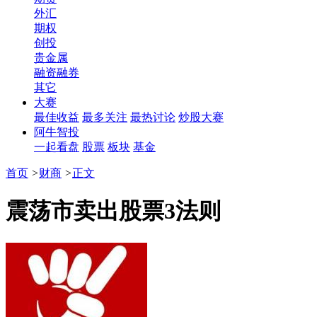
外汇
期权
创投
贵金属
融资融券
其它
大赛
最佳收益
最多关注
最热讨论
炒股大赛
阿牛智投
一起看盘
股票
板块
基金
首页
>
财商
>
正文
震荡市卖出股票3法则