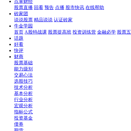
点掌财经
股票直播
回看
预告
点播
股市快讯
在线帮助
砖家团
说说股票
精品说说
认证砖家
牛金学园
首页
A股特战课
股票提高班
投资训练营
金融必学
股票五
话题
好看
快评
财商
股票基础
能力级别
交易心法
选股技巧
技术分析
基本分析
行业分析
宏观分析
指标公式
投资基金
债券
期货