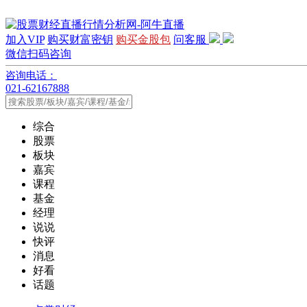
加入VIP
购买财富密钥
购买金股包
问客服
微信扫码咨询
咨询电话：
021-62167888
综合
股票
板块
嘉宾
课程
基金
经理
说说
快评
消息
好看
话题