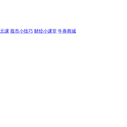
元课
股市小技巧
财经小课堂
牛券商城