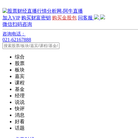
加入VIP
购买财富密钥
购买金股包
问客服
微信扫码咨询
咨询电话：
021-62167888
综合
股票
板块
嘉宾
课程
基金
经理
说说
快评
消息
好看
话题