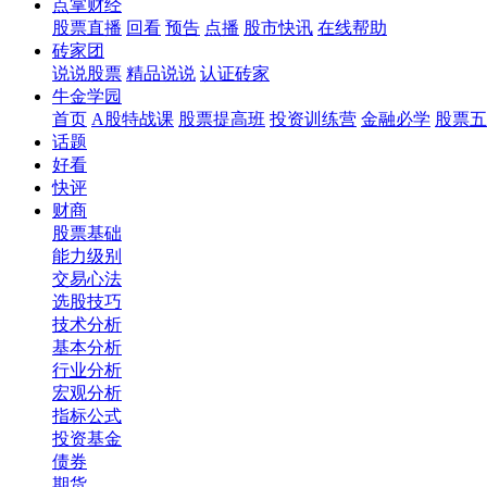
点掌财经
股票直播
回看
预告
点播
股市快讯
在线帮助
砖家团
说说股票
精品说说
认证砖家
牛金学园
首页
A股特战课
股票提高班
投资训练营
金融必学
股票五
话题
好看
快评
财商
股票基础
能力级别
交易心法
选股技巧
技术分析
基本分析
行业分析
宏观分析
指标公式
投资基金
债券
期货