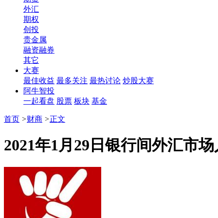
外汇
期权
创投
贵金属
融资融券
其它
大赛
最佳收益
最多关注
最热讨论
炒股大赛
阿牛智投
一起看盘
股票
板块
基金
首页
>
财商
>
正文
2021年1月29日银行间外汇