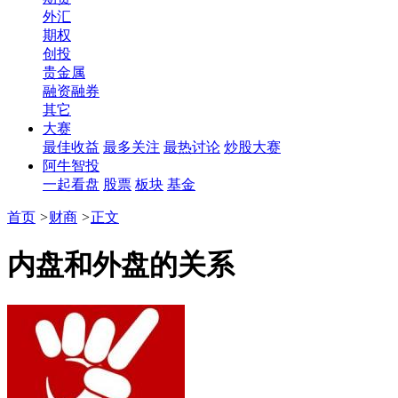
外汇
期权
创投
贵金属
融资融券
其它
大赛
最佳收益
最多关注
最热讨论
炒股大赛
阿牛智投
一起看盘
股票
板块
基金
首页
>
财商
>
正文
内盘和外盘的关系