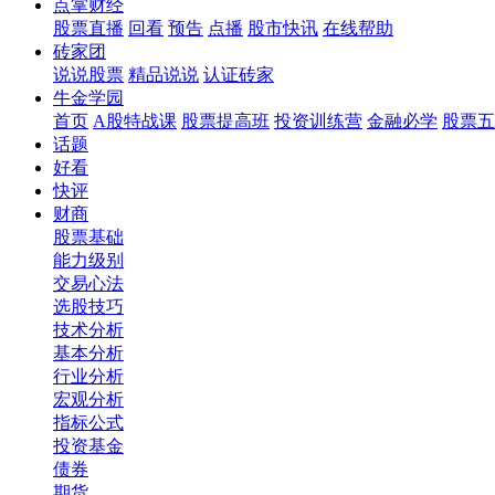
点掌财经
股票直播
回看
预告
点播
股市快讯
在线帮助
砖家团
说说股票
精品说说
认证砖家
牛金学园
首页
A股特战课
股票提高班
投资训练营
金融必学
股票五
话题
好看
快评
财商
股票基础
能力级别
交易心法
选股技巧
技术分析
基本分析
行业分析
宏观分析
指标公式
投资基金
债券
期货