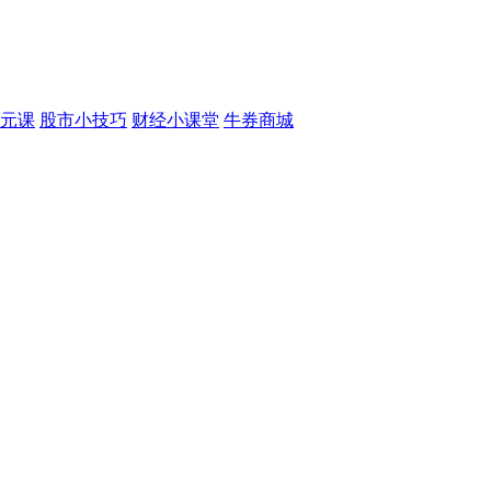
元课
股市小技巧
财经小课堂
牛券商城