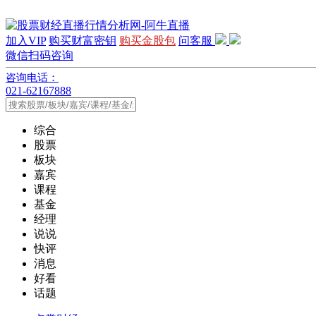
加入VIP
购买财富密钥
购买金股包
问客服
微信扫码咨询
咨询电话：
021-62167888
综合
股票
板块
嘉宾
课程
基金
经理
说说
快评
消息
好看
话题