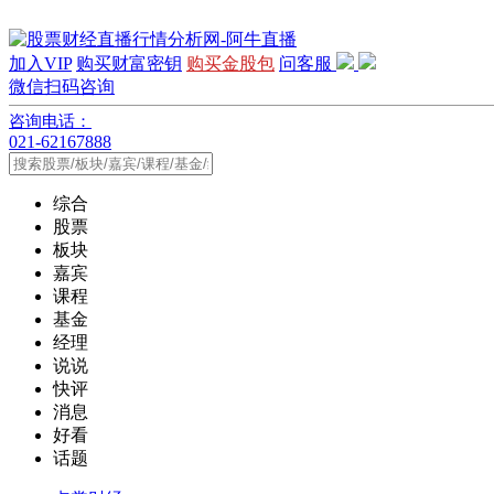
加入VIP
购买财富密钥
购买金股包
问客服
微信扫码咨询
咨询电话：
021-62167888
综合
股票
板块
嘉宾
课程
基金
经理
说说
快评
消息
好看
话题