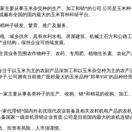
一家主要从事玉米杂交种的生产、加工和销*的公司.公司是玉米种
设成遍布全国的国内最大的玉米育种科研平台。
水稻种子研发、繁育、推广及服务。
水电、城乡供水，具有水利水电、房屋建筑、机械土石方和公路
产业结构，保持企业可持续发展。
业.主营业务范围农作物种子、农药、专用肥、植物生长素、农化
家专注于以玉米为主的农副产品深加工和以玉米杂交种为主的农产
公司拥有当前推广面积最大的玉米品种”郑单958″的品种经营权
是一家主要从事各类种子的生产、收购、销*和棉花的收购、加工
是一家代理销*国内外名优现代农业装备及相关农村机电产品的农机
,具备国家一级农机营销企业资质.公司是目前国内最大的农机连锁
负。投资有风险，入市须谨慎。