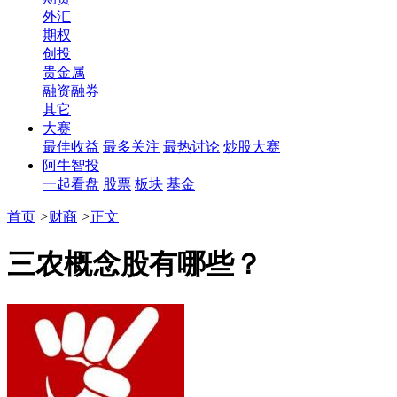
外汇
期权
创投
贵金属
融资融券
其它
大赛
最佳收益
最多关注
最热讨论
炒股大赛
阿牛智投
一起看盘
股票
板块
基金
首页
>
财商
>
正文
三农概念股有哪些？