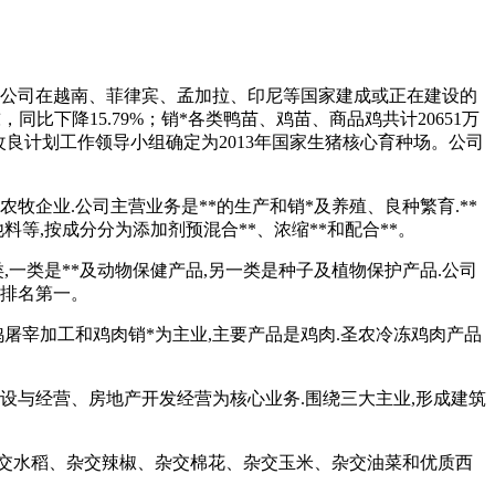
。公司在越南、菲律宾、孟加拉、印尼等国家建成或正在建设的
，同比下降15.79%；销*各类鸭苗、鸡苗、商品鸡共计20651万
遗传改良计划工作领导小组确定为2013年国家生猪核心育种场。公司
企业.公司主营业务是**的生产和销*及养殖、良种繁育.**
料等,按成分分为添加剂预混合**、浓缩**和配合**。
,一类是**及动物保健产品,另一类是种子及植物保护产品.公司
内排名第一。
屠宰加工和鸡肉销*为主业,主要产品是鸡肉.圣农冷冻鸡肉产品
设与经营、房地产开发经营为核心业务.围绕三大主业,形成建筑
杂交水稻、杂交辣椒、杂交棉花、杂交玉米、杂交油菜和优质西