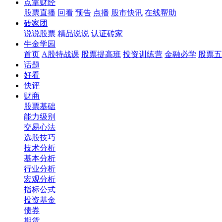
点掌财经
股票直播
回看
预告
点播
股市快讯
在线帮助
砖家团
说说股票
精品说说
认证砖家
牛金学园
首页
A股特战课
股票提高班
投资训练营
金融必学
股票五
话题
好看
快评
财商
股票基础
能力级别
交易心法
选股技巧
技术分析
基本分析
行业分析
宏观分析
指标公式
投资基金
债券
期货