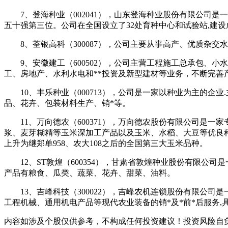
7、登海种业（002041），山东登海种业股份有限公司是
五十强第三位。公司在全国设立了32处育种中心和试验站,建
8、荃银高科（300087），公司主要从事高产、优质杂交
9、安徽建工（600502），公司主营工程施工总承包、小
工、房地产、水利水电和**投资及新型建材等业务，不断完善
10、丰乐种业（000713），公司是一家以种业为主的企
品、花卉、包装材料生产、销*等。
11、万向德农（600371），万向德农股份有限公司是一
浆、麦芽糊精等玉米深加工产品以及玉米、水稻、大豆等优良种子.
上升为继郑单958、农大108之后的全国第三大玉米品种。
12、ST敦煌（600354），甘肃省敦煌种业股份有限公司
产品有粮食、瓜类、蔬菜、花卉、甜菜、油料。
13、吉峰科技（300022），吉峰农机连锁股份有限公司
工程机械、通用机电产品等现代农业装备的销*及*前*后服务
内容如涉及个股仅供参考，不构成任何投资建议！投资风险自