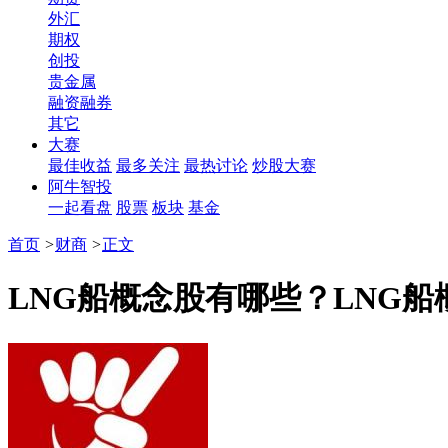
外汇
期权
创投
贵金属
融资融券
其它
大赛
最佳收益
最多关注
最热讨论
炒股大赛
阿牛智投
一起看盘
股票
板块
基金
首页
>
财商
>
正文
LNG船概念股有哪些？LNG