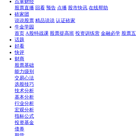
点掌财经
股票直播
回看
预告
点播
股市快讯
在线帮助
砖家团
说说股票
精品说说
认证砖家
牛金学园
首页
A股特战课
股票提高班
投资训练营
金融必学
股票五
话题
好看
快评
财商
股票基础
能力级别
交易心法
选股技巧
技术分析
基本分析
行业分析
宏观分析
指标公式
投资基金
债券
期货