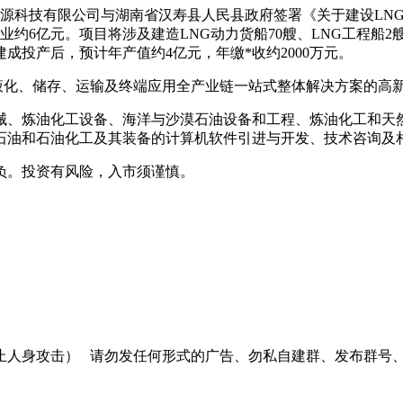
能源科技有限公司与湖南省汉寿县人民县政府签署《关于建设LN
约6亿元。项目将涉及建造LNG动力货船70艘、LNG工程船2艘
投产后，预计年产值约4亿元，年缴*收约2000万元。
G)的液化、储存、运输及终端应用全产业链一站式整体解决方案的高
机械、炼油化工设备、海洋与沙漠石油设备和工程、炼油化工和
石油和石油化工及其装备的计算机软件引进与开发、技术咨询及
负。投资有风险，入市须谨慎。
止人身攻击）
请勿发任何形式的广告、勿私自建群、发布群号、