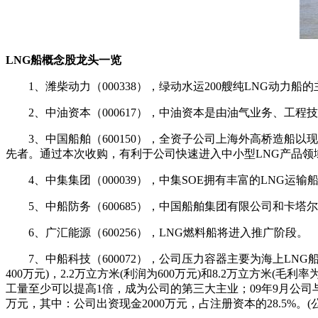
LNG船概念股龙头一览
1、潍柴动力（000338），绿动水运200艘纯LNG动力
2、中油资本（000617），中油资本是由油气业务、工程
3、中国船舶（600150），全资子公司上海外高桥造船以现
先者。通过本次收购，有利于公司快速进入中小型LNG产品领
4、中集集团（000039），中集SOE拥有丰富的LNG运输
5、中船防务（600685），中国船舶集团有限公司和卡塔尔
6、广汇能源（600256），LNG燃料船将进入推广阶段。
7、中船科技（600072），公司压力容器主要为海上LNG
400万元)，2.2万立方米(利润为600万元)和8.2万立方
工量至少可以提高1倍，成为公司的第三大主业；09年9月公
万元，其中：公司出资现金2000万元，占注册资本的28.5%。