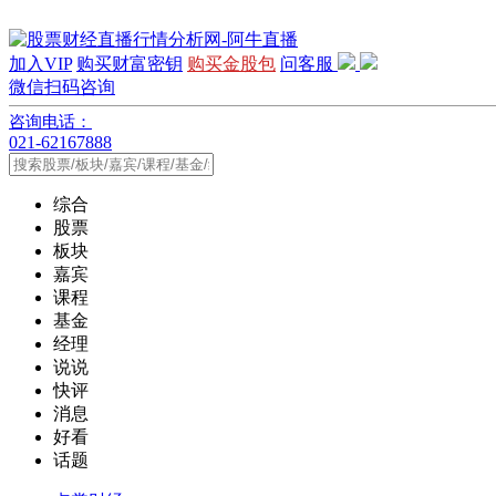
加入VIP
购买财富密钥
购买金股包
问客服
微信扫码咨询
咨询电话：
021-62167888
综合
股票
板块
嘉宾
课程
基金
经理
说说
快评
消息
好看
话题