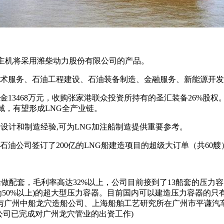
船的主机将采用潍柴动力股份有限公司的产品。
技术服务、石油工程建设、石油装备制造、金融服务、新能源开
金13468万元，收购张家港联众投资所持有的圣汇装备26%股权
域，有望形成LNG全产业链。
船设计和制造经验,可为LNG加注船制造提供重要参考。
石油公司签订了200亿的LNG船建造项目的超级大订单（共60艘
船做配套，毛利率高达32%以上，公司目前接到了13船套的压力容
米(毛利率为50%以上)的超大型压力容器。目前国内可以建造压力
司与广州中船龙穴造船公司、上海船舶工艺研究所在广州市平谦汽车
(公司已完成对广州龙穴管业的出资工作)