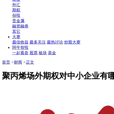
外汇
期权
创投
贵金属
融资融券
其它
大赛
最佳收益
最多关注
最热讨论
炒股大赛
阿牛智投
一起看盘
股票
板块
基金
首页
>
财商
>
正文
聚丙烯场外期权对中小企业有