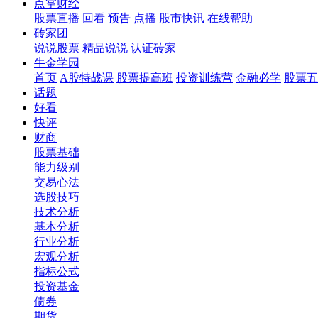
点掌财经
股票直播
回看
预告
点播
股市快讯
在线帮助
砖家团
说说股票
精品说说
认证砖家
牛金学园
首页
A股特战课
股票提高班
投资训练营
金融必学
股票五
话题
好看
快评
财商
股票基础
能力级别
交易心法
选股技巧
技术分析
基本分析
行业分析
宏观分析
指标公式
投资基金
债券
期货