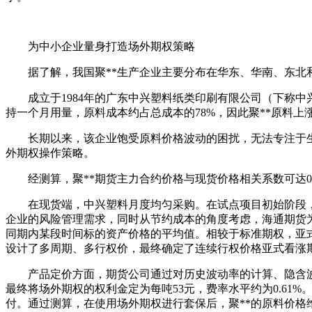
为中小企业量身打造场外期权策略
据了解，我国聚**生产企业主要分布在华东、华南、东北和
成立于1984年的广东中兴塑料纸类印刷有限公司（下称中兴
持一个月用量，原料成本约占总成本的78%，因此聚**原料上
长期以来，该企业饱受原料价格波动的困扰，无法专注于生
外期权操作策略。
经测算，聚**期货主力合约价格与现货价格相关系数可达0.
在现货端，中兴塑料月度均匀采购。在试点项目初始阶段，企
企业的风险管理需求，同时从节约成本的角度考虑，海通期货
同期内某段时间标的资产价格的平均值。相较于标准期权，亚
设计了多周期、多行权价，最终确定了连续行权价格亚式看涨
产品定价方面，期货公司通过对历史波动率的计算、隐含波
最终将场外期权的权利金定为每吨53元，费率水平约为0.61
付。通过测算，在使用场外期权进行套保后，聚**的原料价格