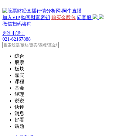
加入VIP
购买财富密钥
购买金股包
问客服
微信扫码咨询
咨询电话：
021-62167888
综合
股票
板块
嘉宾
课程
基金
经理
说说
快评
消息
好看
话题