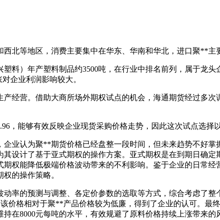
西北等地区，消费主要集中在华东、华南和华北，进口聚**主要
塑料）年产塑料制品约3500吨，在行业中排名前列，属于龙头
涨对企业利润影响较大。
产经营。借助大商所场外期权试点的机会，海通期货经过多次调
96，能够有效反映企业现货采购价格走势，因此这次试点选择以
业认为聚**期货价格已经盘整一段时间，但未来趋势不好掌
为其设计了基于亚式期权的操作方案。亚式期权是在到期日确定
式期权能降低极端价格波动带来的不利影响。鉴于企业的日常经
期权的操作策略。
动率的预测与调整、各定价参数的选取等方式，综合考虑了整个
%。该价格相对于聚**产品价格较为低廉，得到了企业的认可。最终
维持在8000元每吨的水平，有效规避了原料价格持续上涨带来