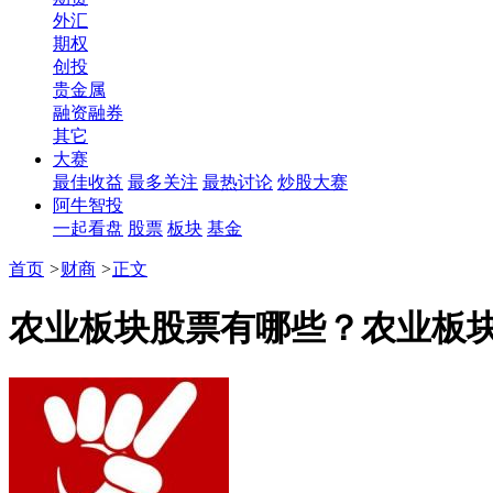
外汇
期权
创投
贵金属
融资融券
其它
大赛
最佳收益
最多关注
最热讨论
炒股大赛
阿牛智投
一起看盘
股票
板块
基金
首页
>
财商
>
正文
农业板块股票有哪些？农业板