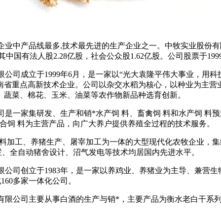
产企业中产品线最多,技术最先进的生产企业之一。中牧实业股份
其中国有法人股2.28亿股，社会公众股1.62亿股。公司股票于1999
有限公司成立于1999年6月，是一家以“光大袁隆平伟大事业，
南省重点高新技术企业。公司以杂交水稻为核心，以种业为主营
、蔬菜、棉花、玉米、油菜等农作物新品种选育创新。
公司是一家集研发、生产和销*水产饲 料、畜禽饲 料和水产饲 
合饲 料为主营产品，向广大养户提供养殖全过程的技术服务。
集饲 料加工、养猪生产、屠宰加工为一体的大型现代化农牧企业
转栏、全自动猪舍设计、沼气发电等技术均居国内先进水平。
有限公司创立于1983年，是一家以养鸡业、养猪业为主导、兼
160多家一体化公司。
股份有限公司主要从事白酒的生产与销*，主要产品为衡水老白干