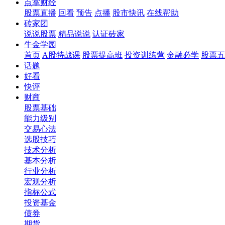
点掌财经
股票直播
回看
预告
点播
股市快讯
在线帮助
砖家团
说说股票
精品说说
认证砖家
牛金学园
首页
A股特战课
股票提高班
投资训练营
金融必学
股票五
话题
好看
快评
财商
股票基础
能力级别
交易心法
选股技巧
技术分析
基本分析
行业分析
宏观分析
指标公式
投资基金
债券
期货