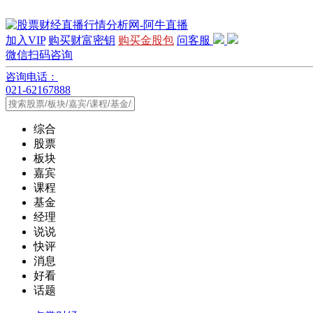
加入VIP
购买财富密钥
购买金股包
问客服
微信扫码咨询
咨询电话：
021-62167888
综合
股票
板块
嘉宾
课程
基金
经理
说说
快评
消息
好看
话题