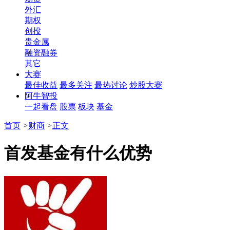
外汇
期权
创投
贵金属
融资融券
其它
大赛
最佳收益
最多关注
最热讨论
炒股大赛
阿牛智投
一起看盘
股票
板块
基金
首页
>
财商
>
正文
首发基金有什么优势