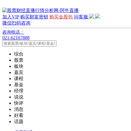
加入VIP
购买财富密钥
购买金股包
问客服
微信扫码咨询
咨询电话：
021-62167888
综合
股票
板块
嘉宾
课程
基金
经理
说说
快评
消息
好看
话题