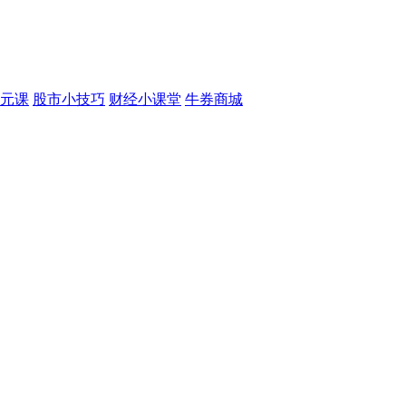
元课
股市小技巧
财经小课堂
牛券商城