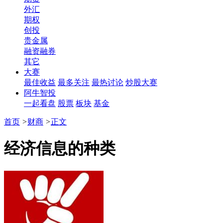
外汇
期权
创投
贵金属
融资融券
其它
大赛
最佳收益
最多关注
最热讨论
炒股大赛
阿牛智投
一起看盘
股票
板块
基金
首页
>
财商
>
正文
经济信息的种类