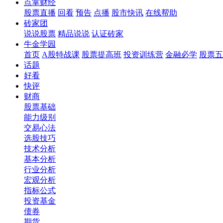
点掌财经
股票直播
回看
预告
点播
股市快讯
在线帮助
砖家团
说说股票
精品说说
认证砖家
牛金学园
首页
A股特战课
股票提高班
投资训练营
金融必学
股票五
话题
好看
快评
财商
股票基础
能力级别
交易心法
选股技巧
技术分析
基本分析
行业分析
宏观分析
指标公式
投资基金
债券
期货