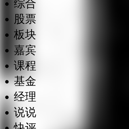
综合
股票
板块
嘉宾
课程
基金
经理
说说
快评