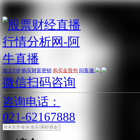
加入VIP
购买财富密钥
购买金股包
问客服
微信扫码咨询
咨询电话：
021-62167888