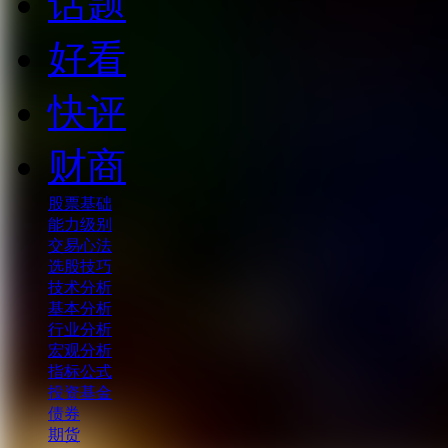
话题
好看
快评
财商
股票基础
能力级别
交易心法
选股技巧
技术分析
基本分析
行业分析
宏观分析
指标公式
投资基金
债券
期货