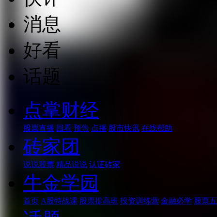
消息
好看
话题
点掌财经
股票直播
回看
预告
点播
股市快讯
在线帮助
砖家团
说说股票
精品说说
认证砖家
牛金学园
首页
A股特战课
股票提高班
投资训练营
金融必学
股票五