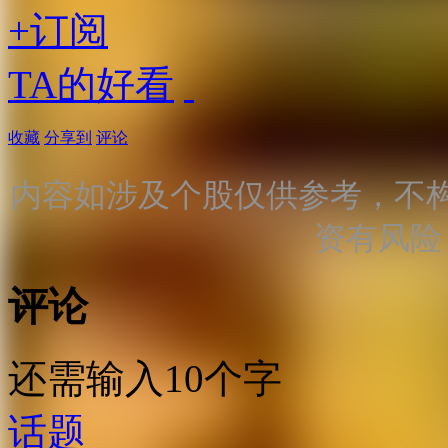
+订阅
TA的好看
收藏
分享到
评论
内容如涉及个股仅供参考，不
资有风险
评论
还需输入10个字
话题