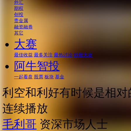
外汇
期权
创投
贵金属
融资融券
其它
大赛
最佳收益
最多关注
最热讨论
炒股大赛
阿牛智投
一起看盘
股票
板块
基金
利空和利好有时候是相对
连续播放
毛利哥
资深市场人士