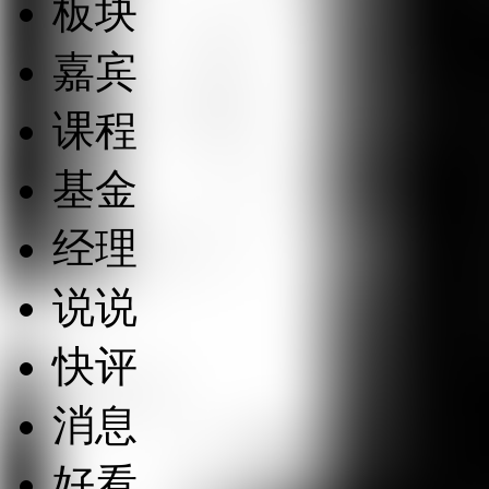
板块
嘉宾
课程
基金
经理
说说
快评
消息
好看