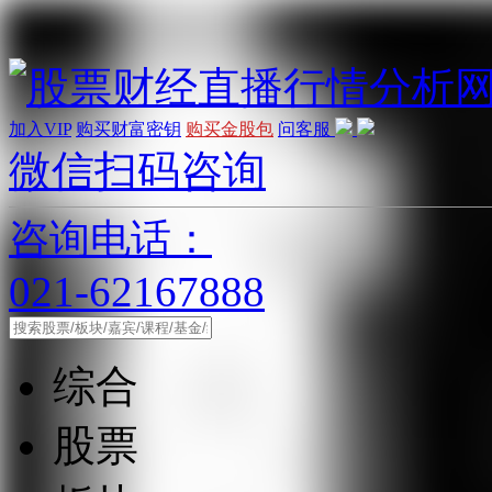
加入VIP
购买财富密钥
购买金股包
问客服
微信扫码咨询
咨询电话：
021-62167888
综合
股票