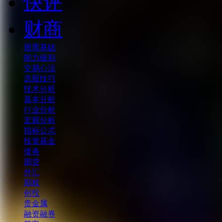
快评
财商
股票基础
能力级别
交易心法
选股技巧
技术分析
基本分析
行业分析
宏观分析
指标公式
投资基金
债券
期货
外汇
期权
创投
贵金属
融资融券