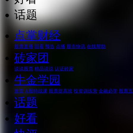
话题
点掌财经
股票直播
回看
预告
点播
股市快讯
在线帮助
砖家团
说说股票
精品说说
认证砖家
牛金学园
首页
A股特战课
股票提高班
投资训练营
金融必学
股票五
话题
好看