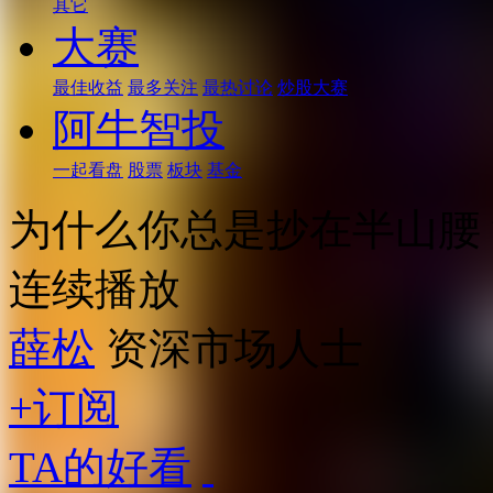
其它
大赛
最佳收益
最多关注
最热讨论
炒股大赛
阿牛智投
一起看盘
股票
板块
基金
为什么你总是抄在半山腰
连续播放
薛松
资深市场人士
+订阅
TA的好看