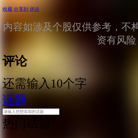
收藏
分享到
评论
内容如涉及个股仅供参考，不
资有风险
评论
还需输入10个字
话题
热门话题