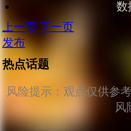
数
上一页
下一页
发布
热点话题
风险提示：观点仅供参
风