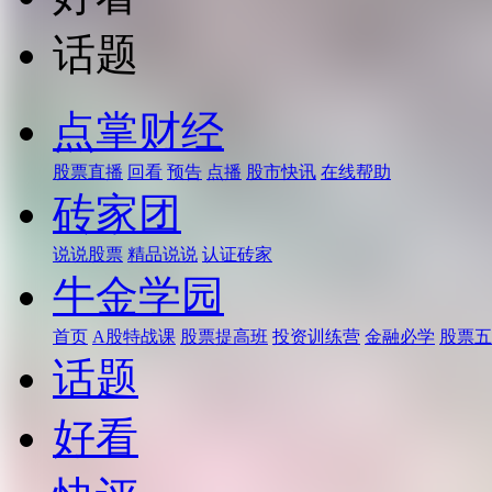
话题
点掌财经
股票直播
回看
预告
点播
股市快讯
在线帮助
砖家团
说说股票
精品说说
认证砖家
牛金学园
首页
A股特战课
股票提高班
投资训练营
金融必学
股票五
话题
好看