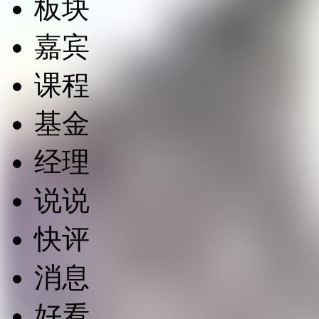
板块
嘉宾
课程
基金
经理
说说
快评
消息
好看