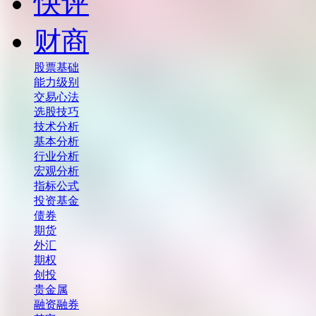
快评
财商
股票基础
能力级别
交易心法
选股技巧
技术分析
基本分析
行业分析
宏观分析
指标公式
投资基金
债券
期货
外汇
期权
创投
贵金属
融资融券