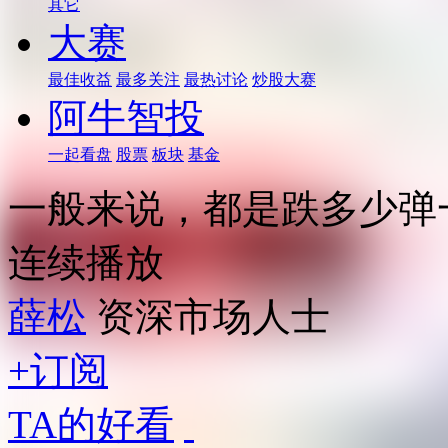
其它
大赛
最佳收益
最多关注
最热讨论
炒股大赛
阿牛智投
一起看盘
股票
板块
基金
一般来说，都是跌多少弹
连续播放
薛松
资深市场人士
+订阅
TA的好看