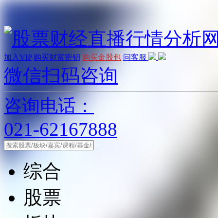
加入VIP
购买财富密钥
购买金股包
问客服
微信扫码咨询
咨询电话：
021-62167888
综合
股票