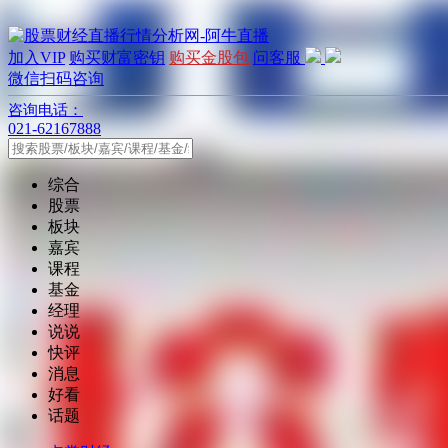
加入VIP
购买财富密钥
购买金股包
问客服
微信扫码咨询
咨询电话：
021-62167888
综合
股票
板块
嘉宾
课程
基金
经理
说说
快评
消息
好看
话题