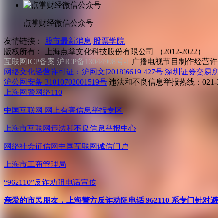
点掌财经微信公众号
友情链接：
股市最新消息
股票学院
版权所有：
上海点掌文化科技股份有限公司 （2012-2022）
互联网ICP备案 沪ICP备13044908号-1
广播电视节目制作经营许可
网络文化经营许可证：沪网文[2018]6619-427号
深圳证券交易
沪公网安备 31010702001519号
违法和不良信息举报热线：021-31
上海网警网络110
中国互联网
网上有害信息举报专区
上海市互联网
违法和不良信息举报中心
网络社会征信网
中国互联网诚信门户
上海市工商管理局
“962110”
反诈劝阻电话宣传
亲爱的市民朋友，上海警方反诈劝阻电话 962110 系专门