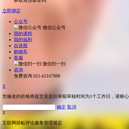
获取短信验证码
立即绑定
公众号
微信公众号
我的课程
我的福利
自选股
购物车
客服
微信扫一扫
咨询
免费咨询
021-62167888
X
您修改的价格将提交至后台审核审核时间为1个工作日，请耐
确定
取消
X
互联网跟帖评论服务管理规定