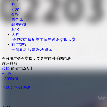
外汇
期权
创投
贵金属
融资融券
其它
大赛
最佳收益
最多关注
最热讨论
炒股大赛
阿牛智投
一起看盘
股票
板块
基金
有分歧才会有交换，要尊重你对手的想法
连续播放
薛松
资深市场人士
+订阅
TA的好看
收藏
分享到
评论
内容如