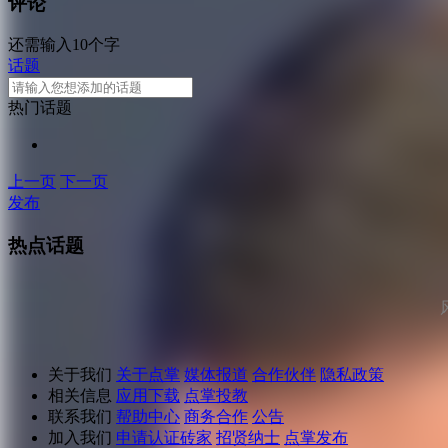
评论
还需输入10个字
话题
热门话题
上一页
下一页
发布
热点话题
关于我们
关于点掌
媒体报道
合作伙伴
隐私政策
相关信息
应用下载
点掌投教
联系我们
帮助中心
商务合作
公告
加入我们
申请认证砖家
招贤纳士
点掌发布