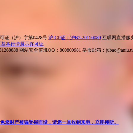
证（沪）字第0428号
沪ICP证：沪B2-20150089
互联网直播服务企
所基本行情展示许可证
268888
网站安全值班QQ：800800981
举报邮箱：
jubao@aniu.t
针对避免您财产被骗受损而设，请您一旦收到来电，立即接听。