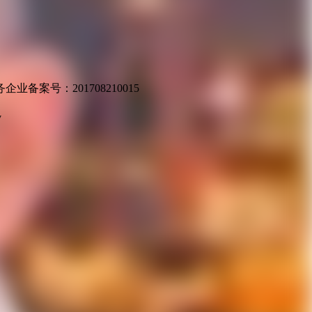
业备案号：201708210015
v