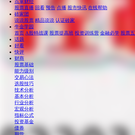
点掌财经
股票直播
回看
预告
点播
股市快讯
在线帮助
砖家团
说说股票
精品说说
认证砖家
牛金学园
首页
A股特战课
股票提高班
投资训练营
金融必学
股票五
话题
好看
快评
财商
股票基础
能力级别
交易心法
选股技巧
技术分析
基本分析
行业分析
宏观分析
指标公式
投资基金
债券
期货