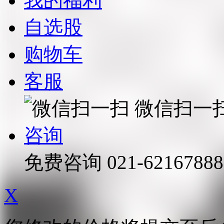
我的福利
自选股
购物车
客服
微信扫一
咨询
免费咨询
021-62167888
X