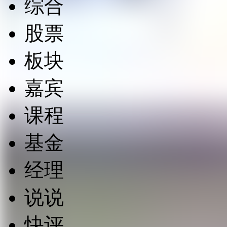
综合
股票
板块
嘉宾
课程
基金
经理
说说
快评