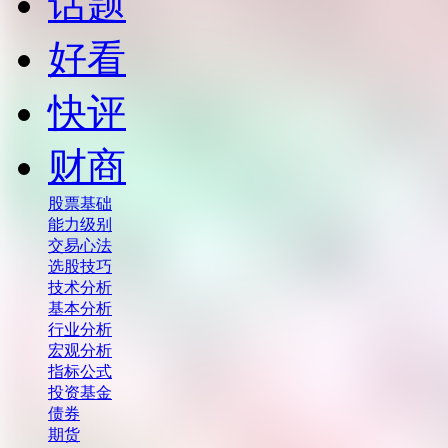
话题
好看
快评
财商
股票基础
能力级别
交易心法
选股技巧
技术分析
基本分析
行业分析
宏观分析
指标公式
投资基金
债券
期货