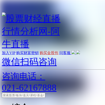
加入VIP
购买财富密钥
购买金股包
问客服
微信扫码咨询
咨询电话：
021-62167888