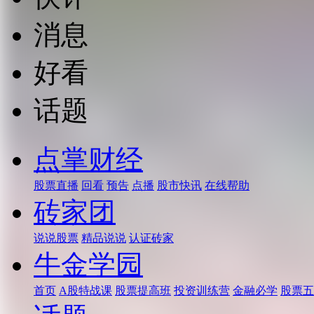
消息
好看
话题
点掌财经
股票直播
回看
预告
点播
股市快讯
在线帮助
砖家团
说说股票
精品说说
认证砖家
牛金学园
首页
A股特战课
股票提高班
投资训练营
金融必学
股票五