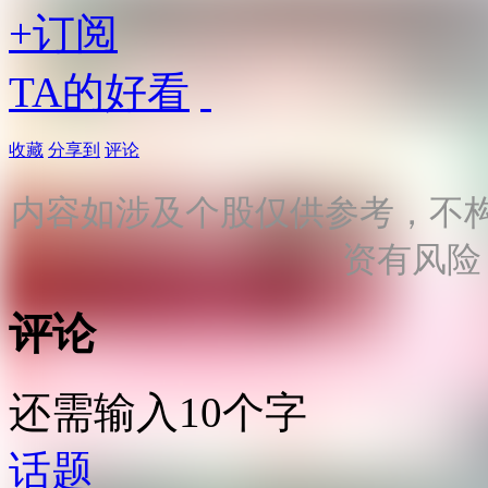
+订阅
TA的好看
收藏
分享到
评论
内容如涉及个股仅供参考，不
资有风险
评论
还需输入10个字
话题