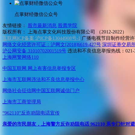
点掌财经微信公众号
友情链接：
股市最新消息
股票学院
版权所有：
上海点掌文化科技股份有限公司 （2012-2022）
互联网ICP备案 沪ICP备13044908号-1
广播电视节目制作经营许可
网络文化经营许可证：沪网文[2018]6619-427号
深圳证券交易
沪公网安备 31010702001519号
违法和不良信息举报热线：021-31
上海网警网络110
中国互联网
网上有害信息举报专区
上海市互联网
违法和不良信息举报中心
网络社会征信网
中国互联网诚信门户
上海市工商管理局
“962110”
反诈劝阻电话宣传
亲爱的市民朋友，上海警方反诈劝阻电话 962110 系专门