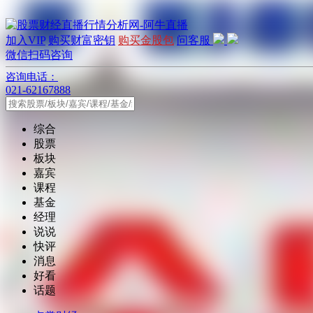
加入VIP
购买财富密钥
购买金股包
问客服
微信扫码咨询
咨询电话：
021-62167888
综合
股票
板块
嘉宾
课程
基金
经理
说说
快评
消息
好看
话题