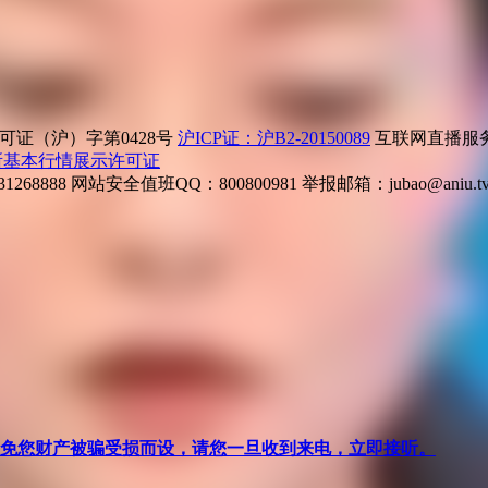
证（沪）字第0428号
沪ICP证：沪B2-20150089
互联网直播服务企
所基本行情展示许可证
268888
网站安全值班QQ：800800981
举报邮箱：
jubao@aniu.t
针对避免您财产被骗受损而设，请您一旦收到来电，立即接听。