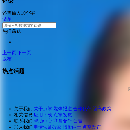
评论
还需输入10个字
话题
热门话题
上一页
下一页
发布
热点话题
关于我们
关于点掌
媒体报道
合作伙伴
隐私政策
相关信息
应用下载
点掌投教
联系我们
帮助中心
商务合作
公告
加入我们
申请认证砖家
招贤纳士
点掌发布