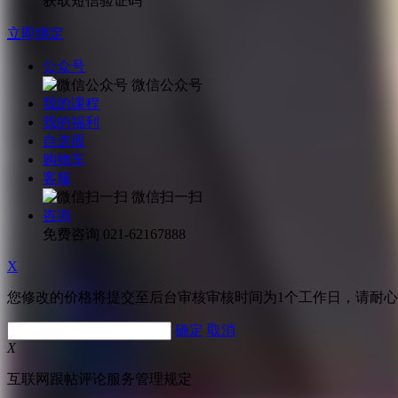
获取短信验证码
立即绑定
公众号
微信公众号
我的课程
我的福利
自选股
购物车
客服
微信扫一扫
咨询
免费咨询
021-62167888
X
您修改的价格将提交至后台审核审核时间为1个工作日，请耐
确定
取消
X
互联网跟帖评论服务管理规定