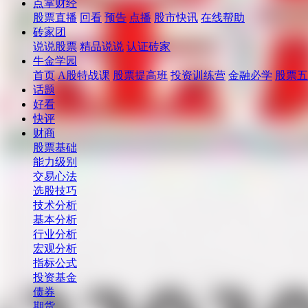
点掌财经
股票直播
回看
预告
点播
股市快讯
在线帮助
砖家团
说说股票
精品说说
认证砖家
牛金学园
首页
A股特战课
股票提高班
投资训练营
金融必学
股票五
话题
好看
快评
财商
股票基础
能力级别
交易心法
选股技巧
技术分析
基本分析
行业分析
宏观分析
指标公式
投资基金
债券
期货