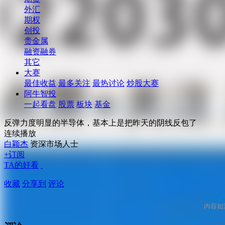
外汇
期权
创投
贵金属
融资融券
其它
大赛
最佳收益
最多关注
最热讨论
炒股大赛
阿牛智投
一起看盘
股票
板块
基金
反弹力度明显的半导体，基本上是把昨天的阴线反包了
连续播放
白颖杰
资深市场人士
+订阅
TA的好看
收藏
分享到
评论
内容如