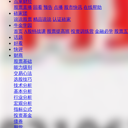
点掌财经
股票直播
回看
预告
点播
股市快讯
在线帮助
砖家团
说说股票
精品说说
认证砖家
牛金学园
首页
A股特战课
股票提高班
投资训练营
金融必学
股票五
话题
好看
快评
财商
股票基础
能力级别
交易心法
选股技巧
技术分析
基本分析
行业分析
宏观分析
指标公式
投资基金
债券
期货