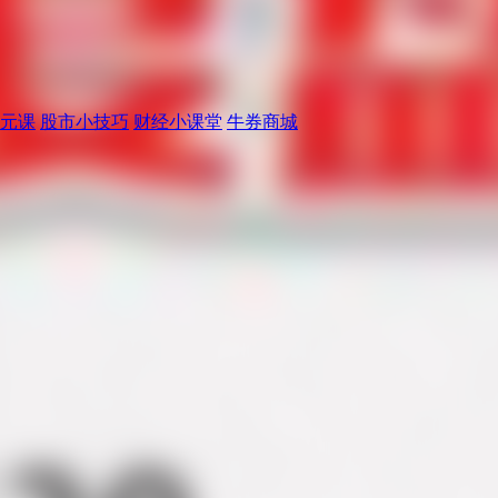
元课
股市小技巧
财经小课堂
牛券商城