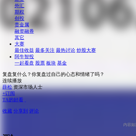
外汇
期权
创投
贵金属
融资融券
其它
大赛
最佳收益
最多关注
最热讨论
炒股大赛
阿牛智投
一起看盘
股票
板块
基金
复盘复什么？你复盘过自己的心态和情绪了吗？
连续播放
薛松
资深市场人士
+订阅
TA的好看
收藏
分享到
评论
内容如