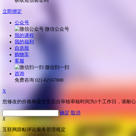
获取短信验证码
立即绑定
公众号
微信公众号
我的课程
我的福利
自选股
购物车
客服
微信扫一扫
咨询
免费咨询
021-62167888
X
您修改的价格将提交至后台审核审核时间为1个工作日，请耐
确定
取消
X
互联网跟帖评论服务管理规定