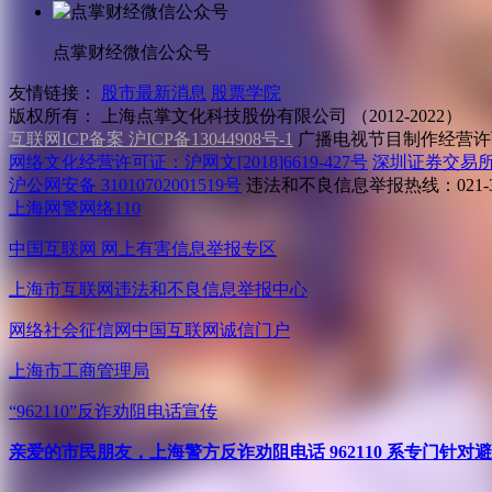
点掌财经微信公众号
友情链接：
股市最新消息
股票学院
版权所有：
上海点掌文化科技股份有限公司 （2012-2022）
互联网ICP备案 沪ICP备13044908号-1
广播电视节目制作经营许可
网络文化经营许可证：沪网文[2018]6619-427号
深圳证券交易
沪公网安备 31010702001519号
违法和不良信息举报热线：021-31
上海网警网络110
中国互联网
网上有害信息举报专区
上海市互联网
违法和不良信息举报中心
网络社会征信网
中国互联网诚信门户
上海市工商管理局
“962110”
反诈劝阻电话宣传
亲爱的市民朋友，上海警方反诈劝阻电话 962110 系专门