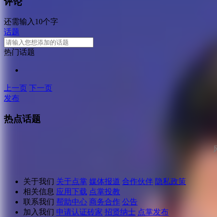
评论
还需输入10个字
话题
热门话题
上一页
下一页
发布
热点话题
关于我们
关于点掌
媒体报道
合作伙伴
隐私政策
相关信息
应用下载
点掌投教
联系我们
帮助中心
商务合作
公告
加入我们
申请认证砖家
招贤纳士
点掌发布