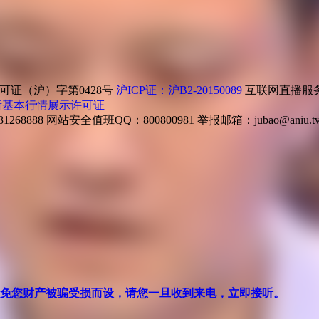
证（沪）字第0428号
沪ICP证：沪B2-20150089
互联网直播服务企
所基本行情展示许可证
268888
网站安全值班QQ：800800981
举报邮箱：
jubao@aniu.t
针对避免您财产被骗受损而设，请您一旦收到来电，立即接听。