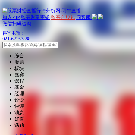
加入VIP
购买财富密钥
购买金股包
问客服
微信扫码咨询
咨询电话：
021-62167888
综合
股票
板块
嘉宾
课程
基金
经理
说说
快评
消息
好看
话题