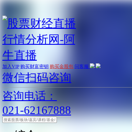
加入VIP
购买财富密钥
购买金股包
问客服
微信扫码咨询
咨询电话：
021-62167888