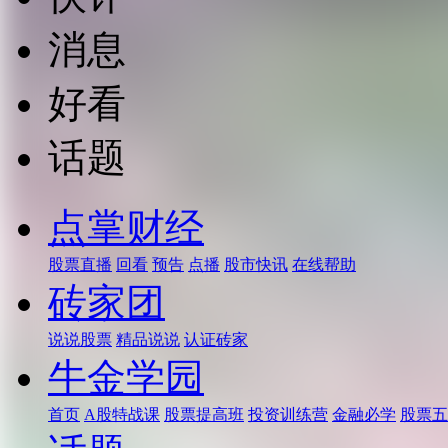
消息
好看
话题
点掌财经
股票直播
回看
预告
点播
股市快讯
在线帮助
砖家团
说说股票
精品说说
认证砖家
牛金学园
首页
A股特战课
股票提高班
投资训练营
金融必学
股票五