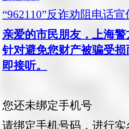
“962110”
反诈劝阻电话宣
亲爱的市民朋友，上海警方反
针对避免您财产被骗受损
即接听。
您还未绑定手机号
请绑定手机号码，进行实