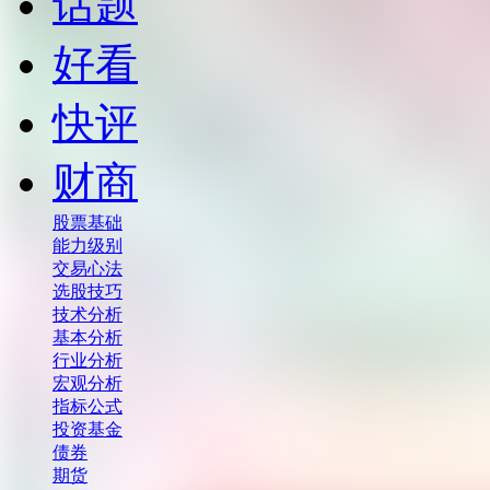
话题
好看
快评
财商
股票基础
能力级别
交易心法
选股技巧
技术分析
基本分析
行业分析
宏观分析
指标公式
投资基金
债券
期货