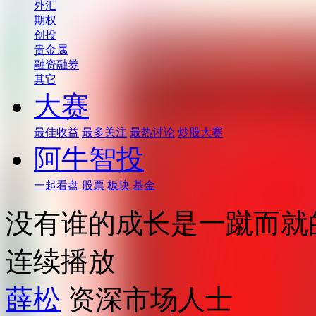
外汇
期权
创投
贵金属
融资融券
其它
大赛
最佳收益
最多关注
最热讨论
炒股大赛
阿牛智投
一起看盘
股票
板块
基金
没有谁的成长是一蹴而就
连续播放
薛松
资深市场人士