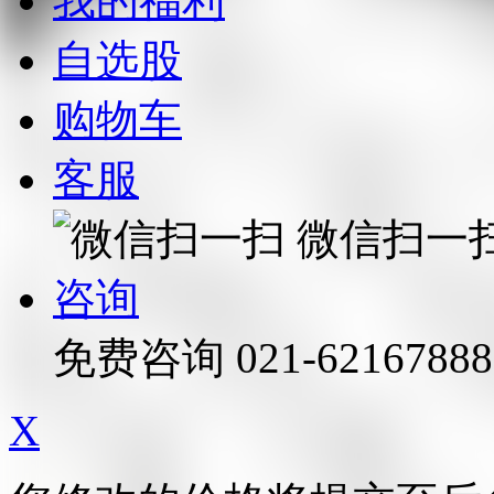
我的福利
自选股
购物车
客服
微信扫一
咨询
免费咨询
021-62167888
X