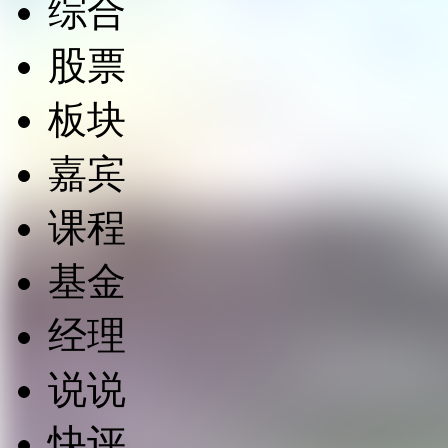
综合
股票
板块
嘉宾
课程
基金
经理
说说
快评