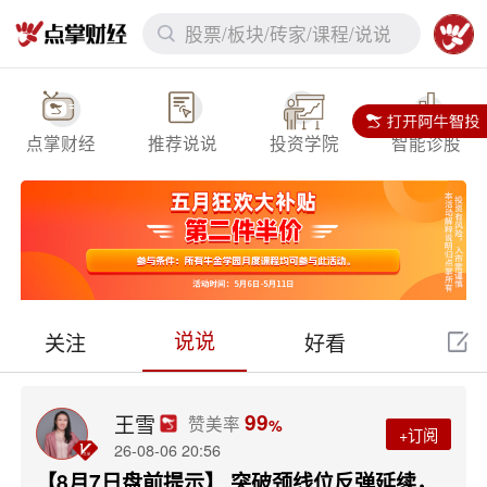
股票/板块/砖家/课程/说说
点掌财经
推荐说说
投资学院
智能诊股
说说
关注
好看
7x24
下拉刷新
99
王雪
赞美率
%
+订阅
26-08-06 20:56
【8月7日盘前提示】 突破颈线位反弹延续，