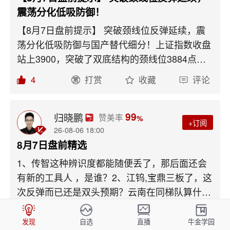
震荡分化低吸防御！
【8月7日盘前提示】 突破颈线位反弹延续，震
荡分化低吸防御与国产替代细分！上证指数收盘
站上3900，突破了双底结构的颈线位3884点，
大概率会继续向上，短期压力位是缺口附近。高
4
打赏
收藏
评论
量的低点设置防守，止盈位上移。8月5日就是高
量，低点3815设置防守。创业板指数小幅下
跌，但依然是向上趋势，反弹目标和压力位
99
归晓鹏
赞美率
%
+订阅
3874不变。美国就业数据走弱，市场降息预期
26-08-06 18:00
升温，黄金、有色周期具备避险托底作用。美股
8月7日盘前精选
存储板块盘前重挫闪迪大跌10%；台积电因
1、传智这种辨识度都能随便丢了，那后面还会
DRAM缺货堆积10亿美元苹果处理器无法封装。
有新的工具人 ，是谁？2、江钨,宝鼎三板了，这
震荡分化是主基调。近期市场热点快速轮动，今
次反弹而已还是双头预期？云南在同梯队算什么
日煤炭板块集体走强，电子特气概念盘中持续走
定位？机构龙头？机构思路？ 3、高争民爆发酵
4
打赏
收藏
评论
强，数字货币概念异动拉升，PCB概念震荡回
了，它是指引用还是真的想发酵新路线？ 4、盘
发现
自选
直播
牛金学园