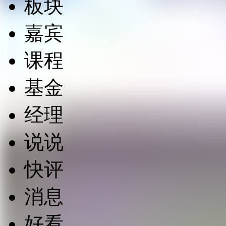
板块
嘉宾
课程
基金
经理
说说
快评
消息
好看