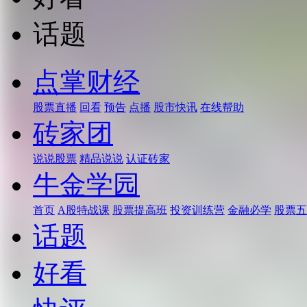
话题
点掌财经
股票直播
回看
预告
点播
股市快讯
在线帮助
砖家团
说说股票
精品说说
认证砖家
牛金学园
首页
A股特战课
股票提高班
投资训练营
金融必学
股票五
话题
好看