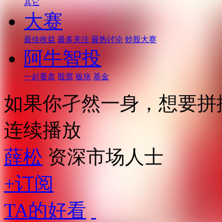
其它
大赛
最佳收益
最多关注
最热讨论
炒股大赛
阿牛智投
一起看盘
股票
板块
基金
如果你孑然一身，想要拼
连续播放
薛松
资深市场人士
+订阅
TA的好看