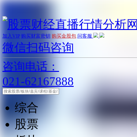
加入VIP
购买财富密钥
购买金股包
问客服
微信扫码咨询
咨询电话：
021-62167888
综合
股票