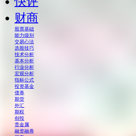
快评
财商
股票基础
能力级别
交易心法
选股技巧
技术分析
基本分析
行业分析
宏观分析
指标公式
投资基金
债券
期货
外汇
期权
创投
贵金属
融资融券