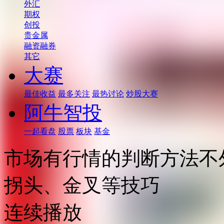
外汇
期权
创投
贵金属
融资融券
其它
大赛
最佳收益
最多关注
最热讨论
炒股大赛
阿牛智投
一起看盘
股票
板块
基金
市场有行情的判断方法不
拐头、金叉等技巧
连续播放