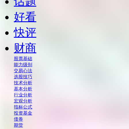
话题
好看
快评
财商
股票基础
能力级别
交易心法
选股技巧
技术分析
基本分析
行业分析
宏观分析
指标公式
投资基金
债券
期货