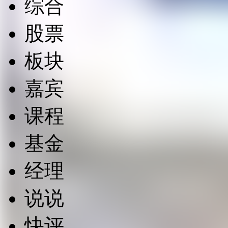
综合
股票
板块
嘉宾
课程
基金
经理
说说
快评