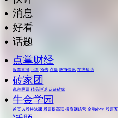
消息
好看
话题
点掌财经
股票直播
回看
预告
点播
股市快讯
在线帮助
砖家团
说说股票
精品说说
认证砖家
牛金学园
首页
A股特战课
股票提高班
投资训练营
金融必学
股票五