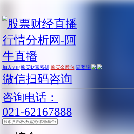
加入VIP
购买财富密钥
购买金股包
问客服
微信扫码咨询
咨询电话：
021-62167888