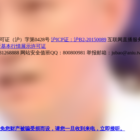
证（沪）字第0428号
沪ICP证：沪B2-20150089
互联网直播服务企
所基本行情展示许可证
268888
网站安全值班QQ：800800981
举报邮箱：
jubao@aniu.t
针对避免您财产被骗受损而设，请您一旦收到来电，立即接听。