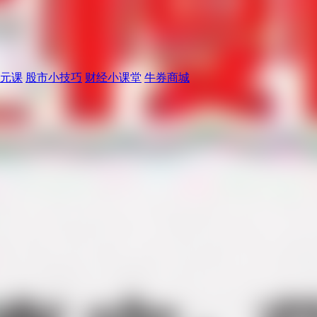
元课
股市小技巧
财经小课堂
牛券商城