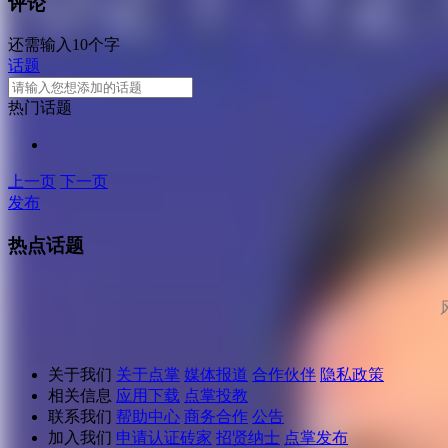
评论
还需输入10个字
话题
热门话题
上一页
下一页
发布
热点话题
关于我们
关于点掌
媒体报道
合作伙伴
隐私政策
相关信息
应用下载
点掌投教
联系我们
帮助中心
商务合作
公告
加入我们
申请认证砖家
招贤纳士
点掌发布