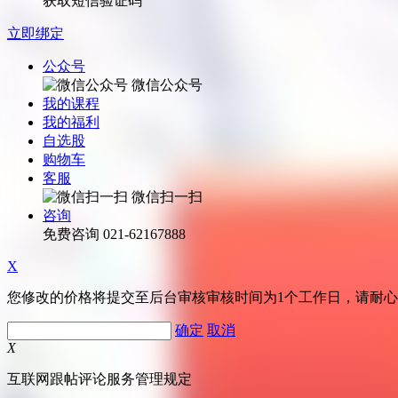
获取短信验证码
立即绑定
公众号
微信公众号
我的课程
我的福利
自选股
购物车
客服
微信扫一扫
咨询
免费咨询
021-62167888
X
您修改的价格将提交至后台审核审核时间为1个工作日，请耐
确定
取消
X
互联网跟帖评论服务管理规定