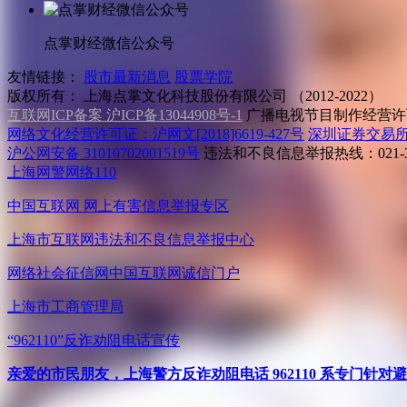
点掌财经微信公众号
友情链接：
股市最新消息
股票学院
版权所有：
上海点掌文化科技股份有限公司 （2012-2022）
互联网ICP备案 沪ICP备13044908号-1
广播电视节目制作经营许可
网络文化经营许可证：沪网文[2018]6619-427号
深圳证券交易
沪公网安备 31010702001519号
违法和不良信息举报热线：021-31
上海网警网络110
中国互联网
网上有害信息举报专区
上海市互联网
违法和不良信息举报中心
网络社会征信网
中国互联网诚信门户
上海市工商管理局
“962110”
反诈劝阻电话宣传
亲爱的市民朋友，上海警方反诈劝阻电话 962110 系专门