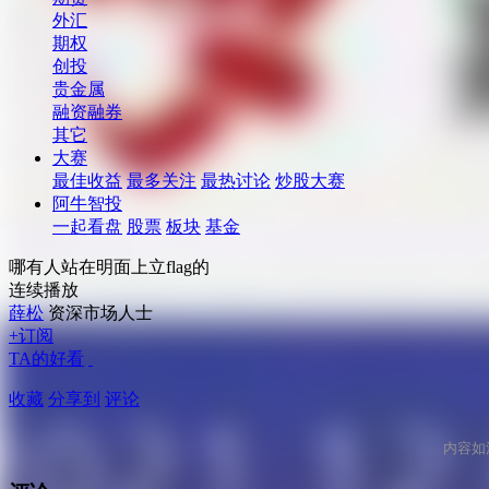
外汇
期权
创投
贵金属
融资融券
其它
大赛
最佳收益
最多关注
最热讨论
炒股大赛
阿牛智投
一起看盘
股票
板块
基金
哪有人站在明面上立flag的
连续播放
薛松
资深市场人士
+订阅
TA的好看
收藏
分享到
评论
内容如