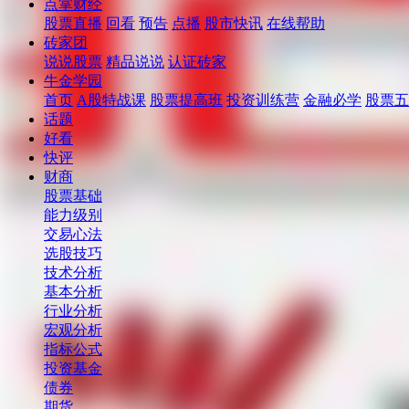
点掌财经
股票直播
回看
预告
点播
股市快讯
在线帮助
砖家团
说说股票
精品说说
认证砖家
牛金学园
首页
A股特战课
股票提高班
投资训练营
金融必学
股票五
话题
好看
快评
财商
股票基础
能力级别
交易心法
选股技巧
技术分析
基本分析
行业分析
宏观分析
指标公式
投资基金
债券
期货