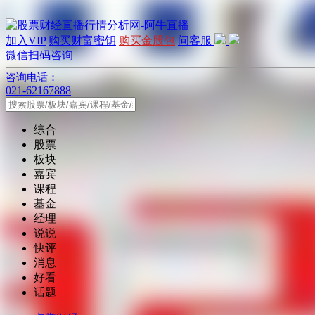
加入VIP
购买财富密钥
购买金股包
问客服
微信扫码咨询
咨询电话：
021-62167888
综合
股票
板块
嘉宾
课程
基金
经理
说说
快评
消息
好看
话题