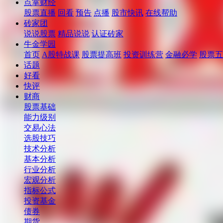
点掌财经
股票直播
回看
预告
点播
股市快讯
在线帮助
砖家团
说说股票
精品说说
认证砖家
牛金学园
首页
A股特战课
股票提高班
投资训练营
金融必学
股票五
话题
好看
快评
财商
股票基础
能力级别
交易心法
选股技巧
技术分析
基本分析
行业分析
宏观分析
指标公式
投资基金
债券
期货