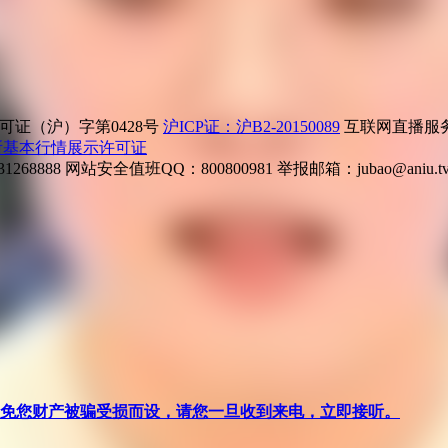
证（沪）字第0428号
沪ICP证：沪B2-20150089
互联网直播服务企
所基本行情展示许可证
268888
网站安全值班QQ：800800981
举报邮箱：
jubao@aniu.t
针对避免您财产被骗受损而设，请您一旦收到来电，立即接听。