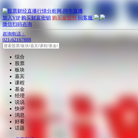
加入VIP
购买财富密钥
购买金股包
问客服
微信扫码咨询
咨询电话：
021-62167888
综合
股票
板块
嘉宾
课程
基金
经理
说说
快评
消息
好看
话题