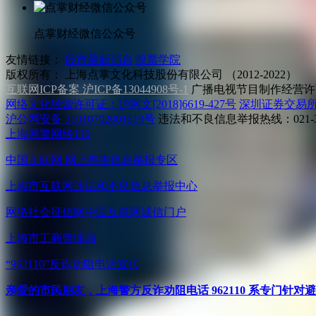
点掌财经微信公众号
友情链接：
股市最新消息
股票学院
版权所有：
上海点掌文化科技股份有限公司 （2012-2022）
互联网ICP备案 沪ICP备13044908号-1
广播电视节目制作经营许可
网络文化经营许可证：沪网文[2018]6619-427号
深圳证券交易
沪公网安备 31010702001519号
违法和不良信息举报热线：021-31
上海网警网络110
中国互联网
网上有害信息举报专区
上海市互联网
违法和不良信息举报中心
网络社会征信网
中国互联网诚信门户
上海市工商管理局
“962110”
反诈劝阻电话宣传
亲爱的市民朋友，上海警方反诈劝阻电话 962110 系专门