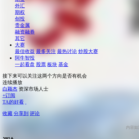
外汇
期权
创投
贵金属
融资融券
其它
大赛
最佳收益
最多关注
最热讨论
炒股大赛
阿牛智投
一起看盘
股票
板块
基金
接下来可以关注这两个方向是否有机会
连续播放
白颖杰
资深市场人士
+订阅
TA的好看
收藏
分享到
评论
内容如