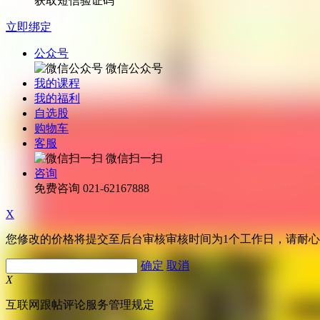
获取短信验证码
立即绑定
公众号
微信公众号
我的课程
我的福利
自选股
购物车
客服
微信扫一扫
咨询
免费咨询
021-62167888
X
您修改的价格将提交至后台审核审核时间为1个工作日，请耐
确定
取消
X
互联网跟帖评论服务管理规定