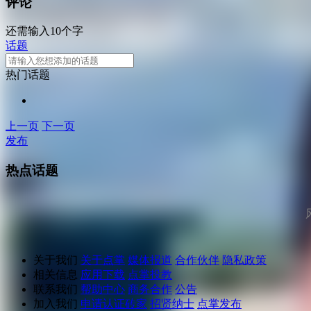
评论
还需输入10个字
话题
热门话题
上一页
下一页
发布
热点话题
关于我们
关于点掌
媒体报道
合作伙伴
隐私政策
相关信息
应用下载
点掌投教
联系我们
帮助中心
商务合作
公告
加入我们
申请认证砖家
招贤纳士
点掌发布