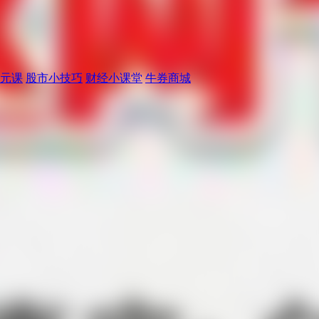
元课
股市小技巧
财经小课堂
牛券商城