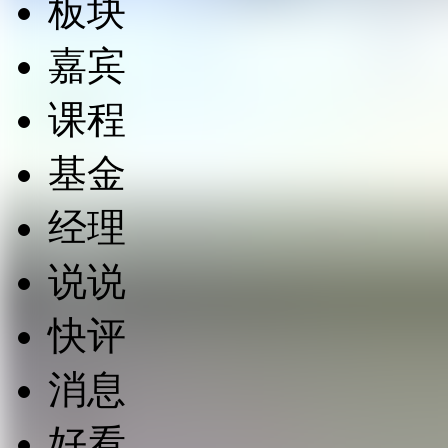
板块
嘉宾
课程
基金
经理
说说
快评
消息
好看