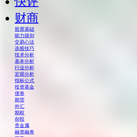
快评
财商
股票基础
能力级别
交易心法
选股技巧
技术分析
基本分析
行业分析
宏观分析
指标公式
投资基金
债券
期货
外汇
期权
创投
贵金属
融资融券