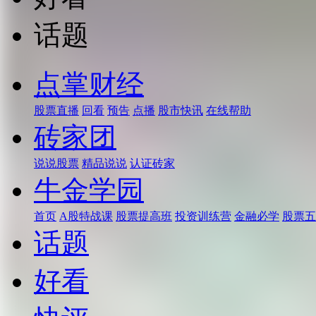
话题
点掌财经
股票直播
回看
预告
点播
股市快讯
在线帮助
砖家团
说说股票
精品说说
认证砖家
牛金学园
首页
A股特战课
股票提高班
投资训练营
金融必学
股票五
话题
好看