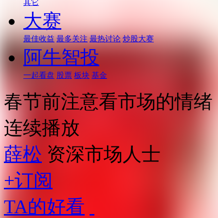
其它
大赛
最佳收益
最多关注
最热讨论
炒股大赛
阿牛智投
一起看盘
股票
板块
基金
春节前注意看市场的情绪
连续播放
薛松
资深市场人士
+订阅
TA的好看