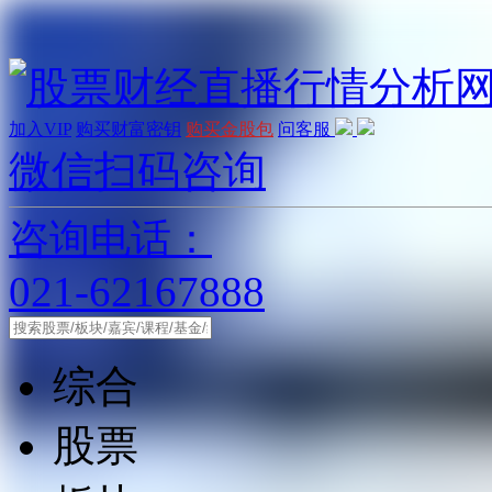
加入VIP
购买财富密钥
购买金股包
问客服
微信扫码咨询
咨询电话：
021-62167888
综合
股票