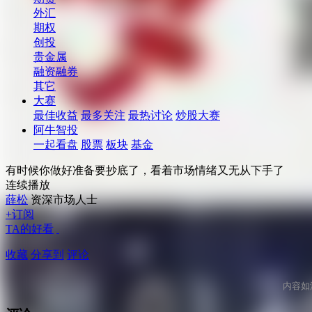
外汇
期权
创投
贵金属
融资融券
其它
大赛
最佳收益
最多关注
最热讨论
炒股大赛
阿牛智投
一起看盘
股票
板块
基金
有时候你做好准备要抄底了，看着市场情绪又无从下手了
连续播放
薛松
资深市场人士
+订阅
TA的好看
收藏
分享到
评论
内容如