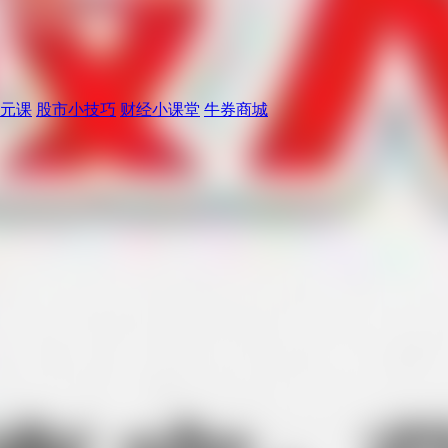
元课
股市小技巧
财经小课堂
牛券商城