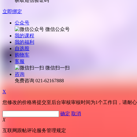
获取短信验证码
立即绑定
公众号
微信公众号
我的课程
我的福利
自选股
购物车
客服
微信扫一扫
咨询
免费咨询
021-62167888
X
您修改的价格将提交至后台审核审核时间为1个工作日，请耐
确定
取消
X
互联网跟帖评论服务管理规定