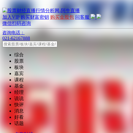
加入VIP
购买财富密钥
购买金股包
问客服
微信扫码咨询
咨询电话：
021-62167888
综合
股票
板块
嘉宾
课程
基金
经理
说说
快评
消息
好看
话题