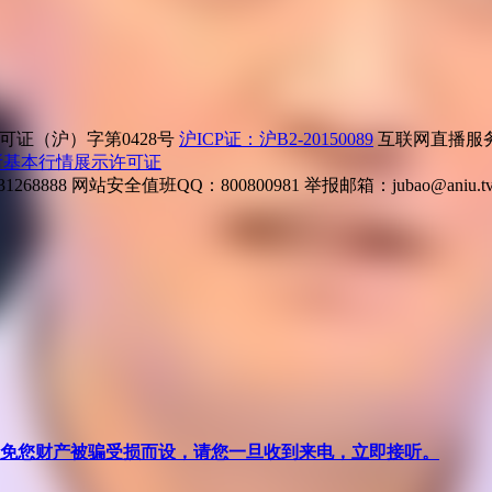
证（沪）字第0428号
沪ICP证：沪B2-20150089
互联网直播服务企
所基本行情展示许可证
268888
网站安全值班QQ：800800981
举报邮箱：
jubao@aniu.t
针对避免您财产被骗受损而设，请您一旦收到来电，立即接听。