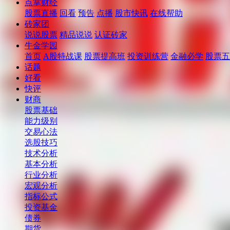
点掌财经
股票直播
回看
预告
点播
股市快讯
在线帮助
砖家团
说说股票
精品说说
认证砖家
牛金学园
首页
A股特战课
股票提高班
投资训练营
金融必学
股票五
话题
好看
快评
财商
股票基础
能力级别
交易心法
选股技巧
技术分析
基本分析
行业分析
宏观分析
指标公式
投资基金
债券
期货