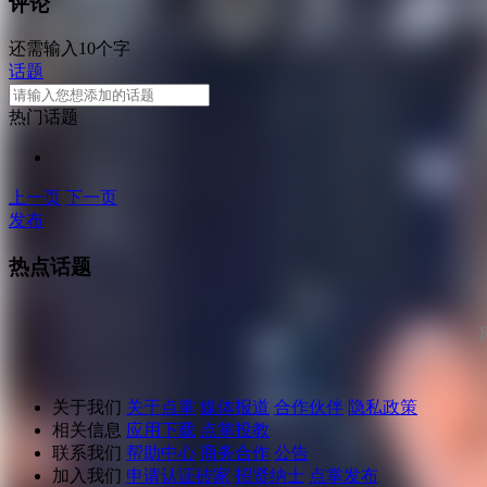
评论
还需输入10个字
话题
热门话题
上一页
下一页
发布
热点话题
关于我们
关于点掌
媒体报道
合作伙伴
隐私政策
相关信息
应用下载
点掌投教
联系我们
帮助中心
商务合作
公告
加入我们
申请认证砖家
招贤纳士
点掌发布