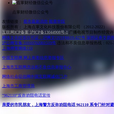
点掌财经微信公众号
友情链接：
股市最新消息
股票学院
版权所有：
上海点掌文化科技股份有限公司 （2012-2022）
互联网ICP备案 沪ICP备13044908号-1
广播电视节目制作经营许可
网络文化经营许可证：沪网文[2018]6619-427号
深圳证券交易
沪公网安备 31010702001519号
违法和不良信息举报热线：021-31
上海网警网络110
中国互联网
网上有害信息举报专区
上海市互联网
违法和不良信息举报中心
网络社会征信网
中国互联网诚信门户
上海市工商管理局
“962110”
反诈劝阻电话宣传
亲爱的市民朋友，上海警方反诈劝阻电话 962110 系专门