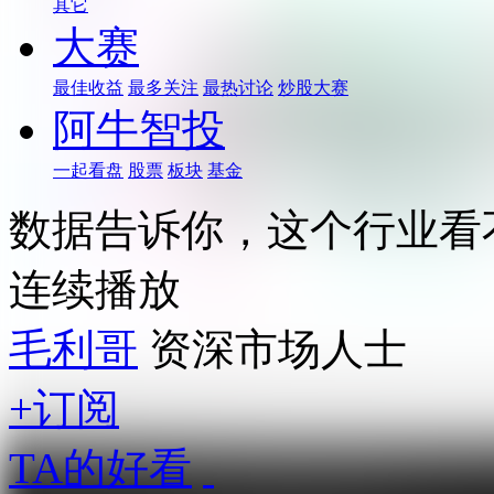
其它
大赛
最佳收益
最多关注
最热讨论
炒股大赛
阿牛智投
一起看盘
股票
板块
基金
数据告诉你，这个行业看
连续播放
毛利哥
资深市场人士
+订阅
TA的好看