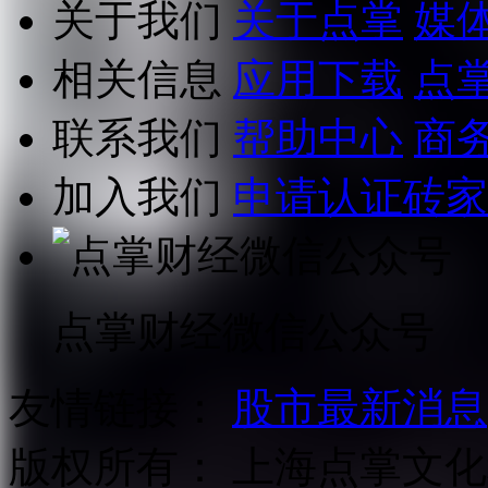
关于我们
关于点掌
媒
相关信息
应用下载
点
联系我们
帮助中心
商
加入我们
申请认证砖家
点掌财经微信公众号
友情链接：
股市最新消息
版权所有：
上海点掌文化科