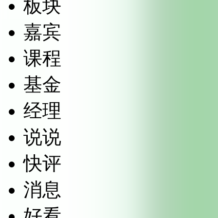
板块
嘉宾
课程
基金
经理
说说
快评
消息
好看