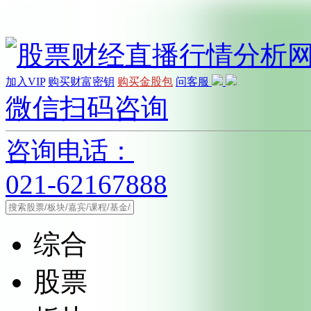
加入VIP
购买财富密钥
购买金股包
问客服
微信扫码咨询
咨询电话：
021-62167888
综合
股票