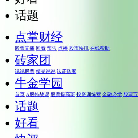
话题
点掌财经
股票直播
回看
预告
点播
股市快讯
在线帮助
砖家团
说说股票
精品说说
认证砖家
牛金学园
首页
A股特战课
股票提高班
投资训练营
金融必学
股票五
话题
好看