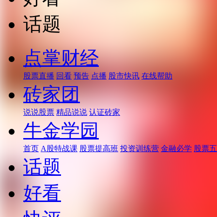
话题
点掌财经
股票直播
回看
预告
点播
股市快讯
在线帮助
砖家团
说说股票
精品说说
认证砖家
牛金学园
首页
A股特战课
股票提高班
投资训练营
金融必学
股票五
话题
好看