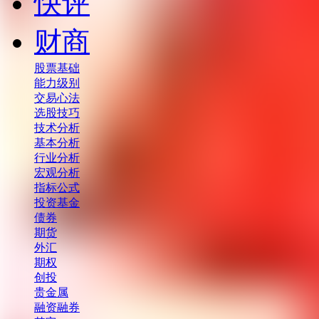
快评
财商
股票基础
能力级别
交易心法
选股技巧
技术分析
基本分析
行业分析
宏观分析
指标公式
投资基金
债券
期货
外汇
期权
创投
贵金属
融资融券