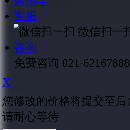
购物车
客服
微信扫一
咨询
免费咨询
021-62167888
X
您修改的价格将提交至后
请耐心等待