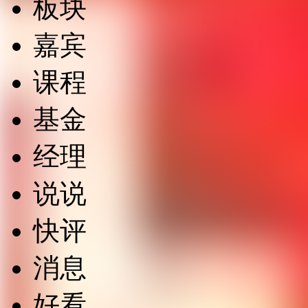
板块
嘉宾
课程
基金
经理
说说
快评
消息
好看