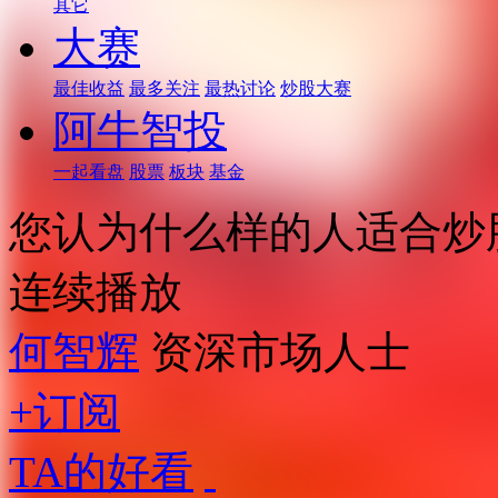
其它
大赛
最佳收益
最多关注
最热讨论
炒股大赛
阿牛智投
一起看盘
股票
板块
基金
您认为什么样的人适合炒
连续播放
何智辉
资深市场人士
+订阅
TA的好看