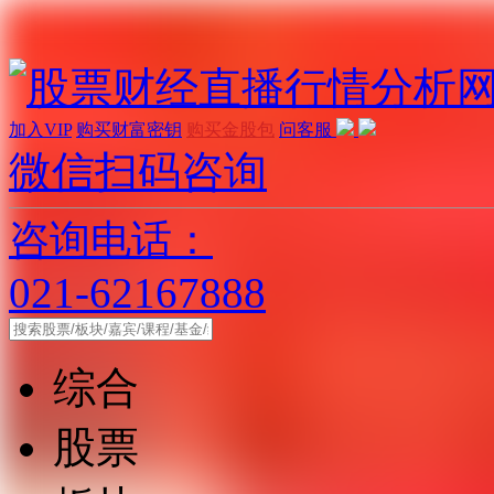
加入VIP
购买财富密钥
购买金股包
问客服
微信扫码咨询
咨询电话：
021-62167888
综合
股票