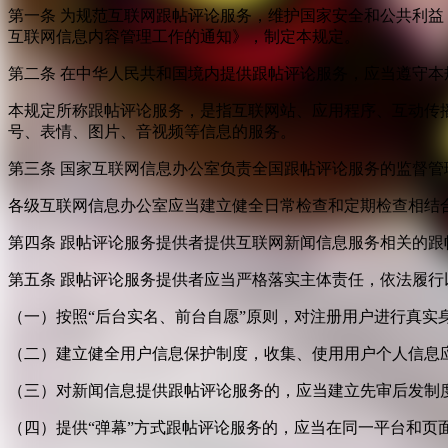
第一条 为规范互联网跟帖评论服务，维护国家安全和公共利
互联网信息内容管理工作的通知》，制定本规定。
第二条 在中华人民共和国境内提供跟帖评论服务，应当遵守本
本规定所称跟帖评论服务，是指互联网站、应用程序、互动传
号、表情、图片、音视频等信息的服务。
第三条 国家互联网信息办公室负责全国跟帖评论服务的监督
各级互联网信息办公室应当建立健全日常检查和定期检查相结
第四条 跟帖评论服务提供者提供互联网新闻信息服务相关的
第五条 跟帖评论服务提供者应当严格落实主体责任，依法履行
（一）按照“后台实名、前台自愿”原则，对注册用户进行真实
（二）建立健全用户信息保护制度，收集、使用用户个人信息
（三）对新闻信息提供跟帖评论服务的，应当建立先审后发制
（四）提供“弹幕”方式跟帖评论服务的，应当在同一平台和页