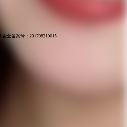
业备案号：201708210015
v