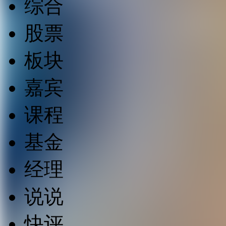
综合
股票
板块
嘉宾
课程
基金
经理
说说
快评