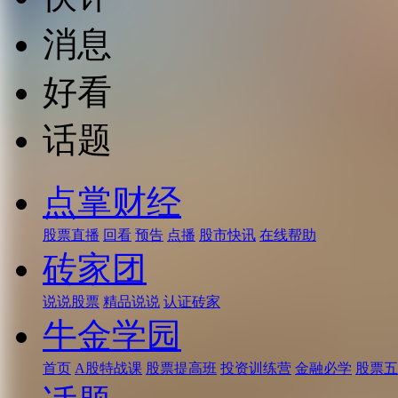
消息
好看
话题
点掌财经
股票直播
回看
预告
点播
股市快讯
在线帮助
砖家团
说说股票
精品说说
认证砖家
牛金学园
首页
A股特战课
股票提高班
投资训练营
金融必学
股票五