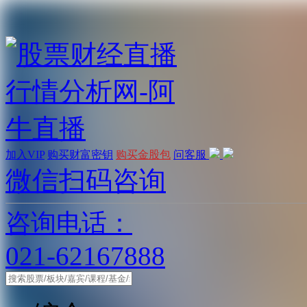
加入VIP
购买财富密钥
购买金股包
问客服
微信扫码咨询
咨询电话：
021-62167888