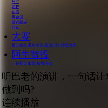
外汇
期权
创投
贵金属
融资融券
其它
大赛
最佳收益
最多关注
最热讨论
炒股大赛
阿牛智投
一起看盘
股票
板块
基金
听巴老的演讲，一句话让
做到吗?
连续播放