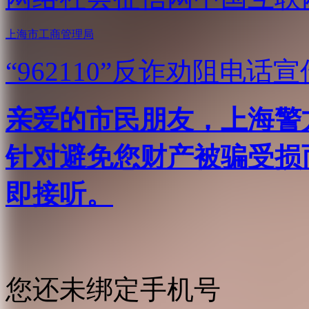
上海市工商管理局
“962110”
反诈劝阻电话宣
亲爱的市民朋友，上海警方反
针对避免您财产被骗受损
即接听。
您还未绑定手机号