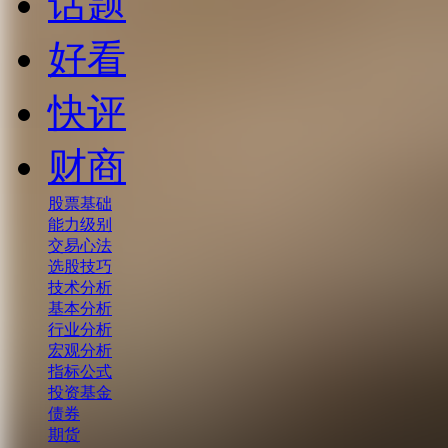
话题
好看
快评
财商
股票基础
能力级别
交易心法
选股技巧
技术分析
基本分析
行业分析
宏观分析
指标公式
投资基金
债券
期货