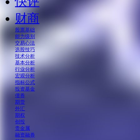
快评
财商
股票基础
能力级别
交易心法
选股技巧
技术分析
基本分析
行业分析
宏观分析
指标公式
投资基金
债券
期货
外汇
期权
创投
贵金属
融资融券