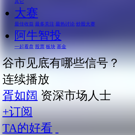
其它
大赛
最佳收益
最多关注
最热讨论
炒股大赛
阿牛智投
一起看盘
股票
板块
基金
谷市见底有哪些信号？
连续播放
胥如阔
资深市场人士
+订阅
TA的好看