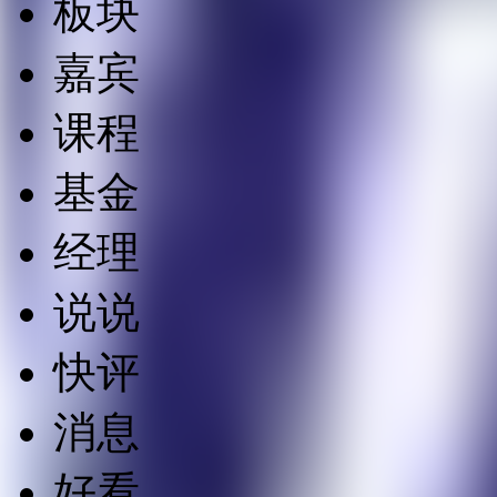
板块
嘉宾
课程
基金
经理
说说
快评
消息
好看