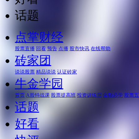
话题
点掌财经
股票直播
回看
预告
点播
股市快讯
在线帮助
砖家团
说说股票
精品说说
认证砖家
牛金学园
首页
A股特战课
股票提高班
投资训练营
金融必学
股票五
话题
好看