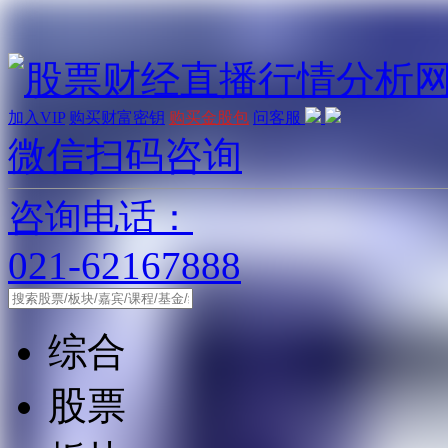
加入VIP
购买财富密钥
购买金股包
问客服
微信扫码咨询
咨询电话：
021-62167888
综合
股票