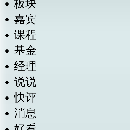
板块
嘉宾
课程
基金
经理
说说
快评
消息
好看