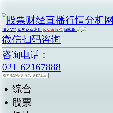
加入VIP
购买财富密钥
购买金股包
问客服
微信扫码咨询
咨询电话：
021-62167888
综合
股票