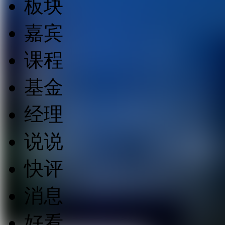
板块
嘉宾
课程
基金
经理
说说
快评
消息
好看