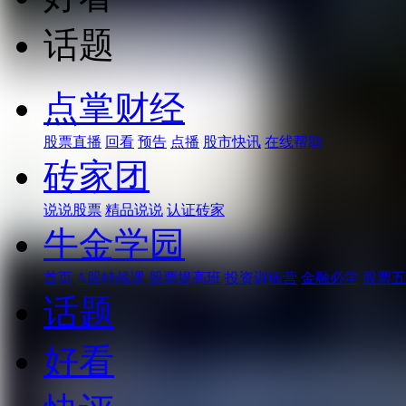
话题
点掌财经
股票直播
回看
预告
点播
股市快讯
在线帮助
砖家团
说说股票
精品说说
认证砖家
牛金学园
首页
A股特战课
股票提高班
投资训练营
金融必学
股票五
话题
好看