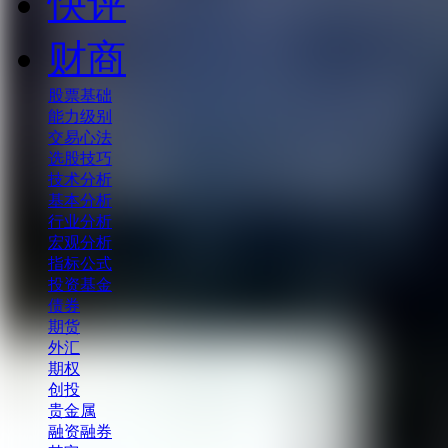
快评
财商
股票基础
能力级别
交易心法
选股技巧
技术分析
基本分析
行业分析
宏观分析
指标公式
投资基金
债券
期货
外汇
期权
创投
贵金属
融资融券