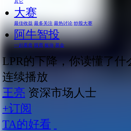
其它
大赛
最佳收益
最多关注
最热讨论
炒股大赛
阿牛智投
一起看盘
股票
板块
基金
LPR的下降，你读懂了什
连续播放
王亮
资深市场人士
+订阅
TA的好看