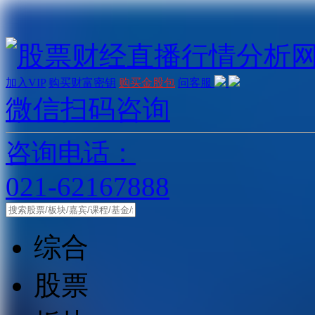
加入VIP
购买财富密钥
购买金股包
问客服
微信扫码咨询
咨询电话：
021-62167888
综合
股票