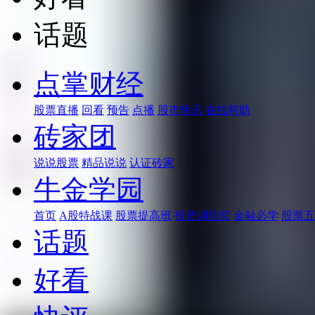
话题
点掌财经
股票直播
回看
预告
点播
股市快讯
在线帮助
砖家团
说说股票
精品说说
认证砖家
牛金学园
首页
A股特战课
股票提高班
投资训练营
金融必学
股票五
话题
好看