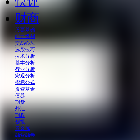
快评
财商
股票基础
能力级别
交易心法
选股技巧
技术分析
基本分析
行业分析
宏观分析
指标公式
投资基金
债券
期货
外汇
期权
创投
贵金属
融资融券