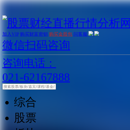
加入VIP
购买财富密钥
购买金股包
问客服
微信扫码咨询
咨询电话：
021-62167888
综合
股票