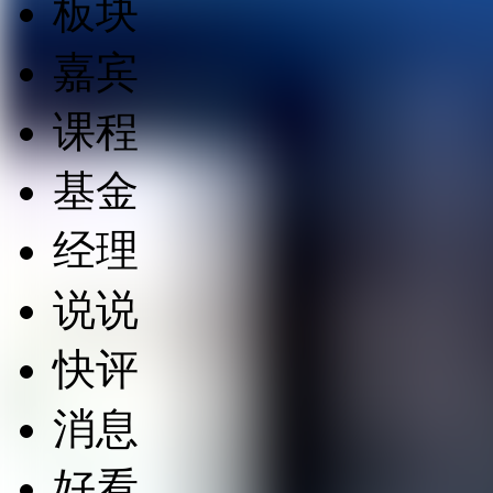
板块
嘉宾
课程
基金
经理
说说
快评
消息
好看