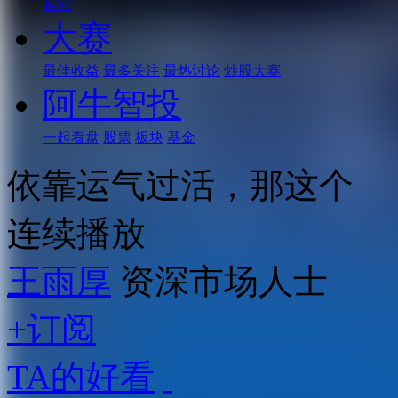
其它
大赛
最佳收益
最多关注
最热讨论
炒股大赛
阿牛智投
一起看盘
股票
板块
基金
依靠运气过活，那这个
连续播放
王雨厚
资深市场人士
+订阅
TA的好看