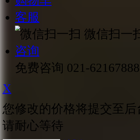
购物车
客服
微信扫一
咨询
免费咨询
021-62167888
X
您修改的价格将提交至后
请耐心等待