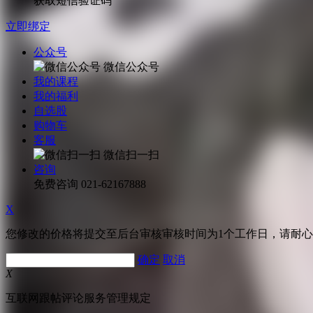
获取短信验证码
立即绑定
公众号
微信公众号
我的课程
我的福利
自选股
购物车
客服
微信扫一扫
咨询
免费咨询
021-62167888
X
您修改的价格将提交至后台审核审核时间为1个工作日，请耐
确定
取消
X
互联网跟帖评论服务管理规定