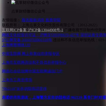
点掌财经微信公众号
友情链接：
股市最新消息
股票学院
版权所有：
上海点掌文化科技股份有限公司 （2012-2022）
互联网ICP备案 沪ICP备13044908号-1
广播电视节目制作经营许可
网络文化经营许可证：沪网文[2018]6619-427号
深圳证券交易
沪公网安备 31010702001519号
违法和不良信息举报热线：021-31
上海网警网络110
中国互联网
网上有害信息举报专区
上海市互联网
违法和不良信息举报中心
网络社会征信网
中国互联网诚信门户
上海市工商管理局
“962110”
反诈劝阻电话宣传
亲爱的市民朋友，上海警方反诈劝阻电话 962110 系专门