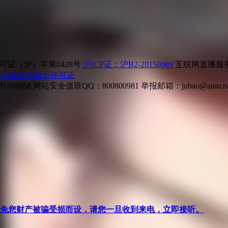
证（沪）字第0428号
沪ICP证：沪B2-20150089
互联网直播服务企
所基本行情展示许可证
268888
网站安全值班QQ：800800981
举报邮箱：
jubao@aniu.t
针对避免您财产被骗受损而设，请您一旦收到来电，立即接听。