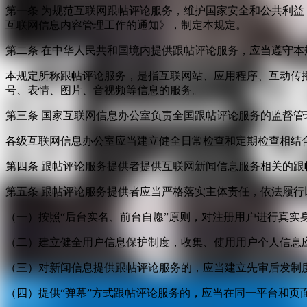
第一条 为规范互联网跟帖评论服务，维护国家安全和公共利
互联网信息内容管理工作的通知》，制定本规定。
第二条 在中华人民共和国境内提供跟帖评论服务，应当遵守本
本规定所称跟帖评论服务，是指互联网站、应用程序、互动传
号、表情、图片、音视频等信息的服务。
第三条 国家互联网信息办公室负责全国跟帖评论服务的监督
各级互联网信息办公室应当建立健全日常检查和定期检查相结
第四条 跟帖评论服务提供者提供互联网新闻信息服务相关的
第五条 跟帖评论服务提供者应当严格落实主体责任，依法履行
（一）按照“后台实名、前台自愿”原则，对注册用户进行真实
（二）建立健全用户信息保护制度，收集、使用用户个人信息
（三）对新闻信息提供跟帖评论服务的，应当建立先审后发制
（四）提供“弹幕”方式跟帖评论服务的，应当在同一平台和页