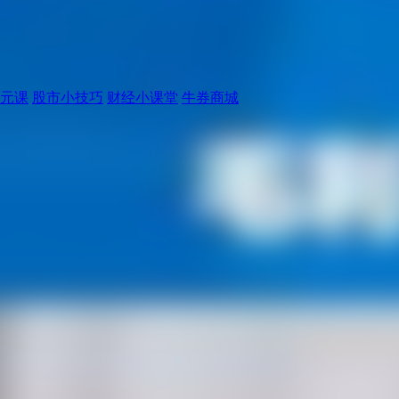
元课
股市小技巧
财经小课堂
牛券商城