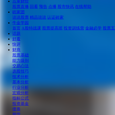
点掌财经
股票直播
回看
预告
点播
股市快讯
在线帮助
砖家团
说说股票
精品说说
认证砖家
牛金学园
首页
A股特战课
股票提高班
投资训练营
金融必学
股票五
话题
好看
快评
财商
股票基础
能力级别
交易心法
选股技巧
技术分析
基本分析
行业分析
宏观分析
指标公式
投资基金
债券
期货