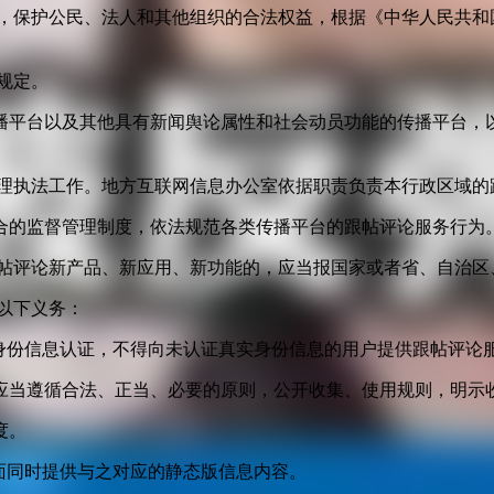
益，保护公民、法人和其他组织的合法权益，根据《中华人民共和
规定。
播平台以及其他具有新闻舆论属性和社会动员功能的传播平台，以
管理执法工作。地方互联网信息办公室依据职责负责本行政区域的
合的监督管理制度，依法规范各类传播平台的跟帖评论服务行为
跟帖评论新产品、新应用、新功能的，应当报国家或者省、自治区
以下义务：
身份信息认证，不得向未认证真实身份信息的用户提供跟帖评论
应当遵循合法、正当、必要的原则，公开收集、使用规则，明示
度。
面同时提供与之对应的静态版信息内容。