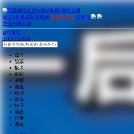
加入VIP
购买财富密钥
购买金股包
问客服
微信扫码咨询
咨询电话：
021-62167888
综合
股票
板块
嘉宾
课程
基金
经理
说说
快评
消息
好看
话题