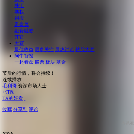
外汇
期权
创投
贵金属
融资融券
其它
大赛
最佳收益
最多关注
最热讨论
炒股大赛
阿牛智投
一起看盘
股票
板块
基金
节后的行情，将会持续！
连续播放
毛利哥
资深市场人士
+订阅
TA的好看
收藏
分享到
评论
内容如