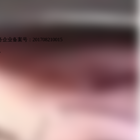
业备案号：201708210015
v