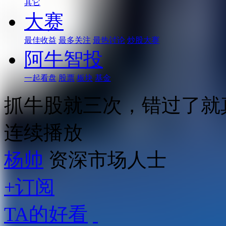
其它
大赛
最佳收益
最多关注
最热讨论
炒股大赛
阿牛智投
一起看盘
股票
板块
基金
抓牛股就三次，错过了就
连续播放
杨帅
资深市场人士
+订阅
TA的好看