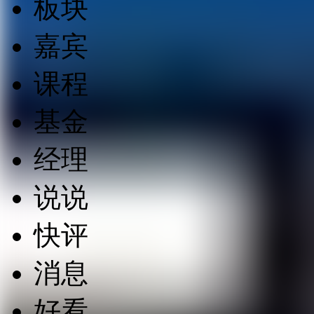
板块
嘉宾
课程
基金
经理
说说
快评
消息
好看