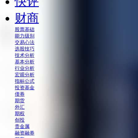
快评
财商
股票基础
能力级别
交易心法
选股技巧
技术分析
基本分析
行业分析
宏观分析
指标公式
投资基金
债券
期货
外汇
期权
创投
贵金属
融资融券