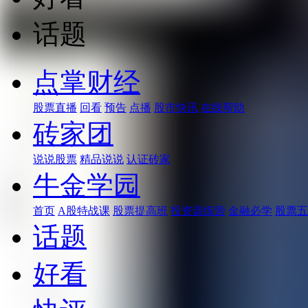
话题
点掌财经
股票直播
回看
预告
点播
股市快讯
在线帮助
砖家团
说说股票
精品说说
认证砖家
牛金学园
首页
A股特战课
股票提高班
投资训练营
金融必学
股票五
话题
好看