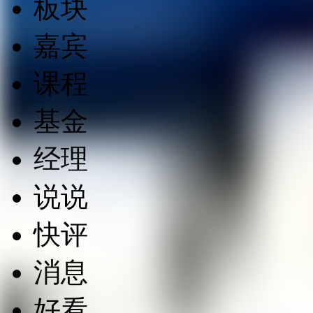
板块
嘉宾
课程
基金
经理
说说
快评
消息
好看