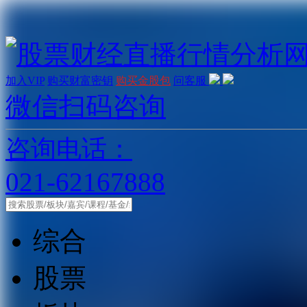
加入VIP
购买财富密钥
购买金股包
问客服
微信扫码咨询
咨询电话：
021-62167888
综合
股票