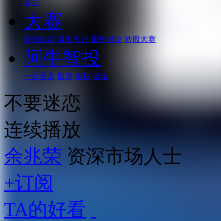
其它
大赛
最佳收益
最多关注
最热讨论
炒股大赛
阿牛智投
一起看盘
股票
板块
基金
不要迷恋
连续播放
余兆荣
资深市场人士
+订阅
TA的好看