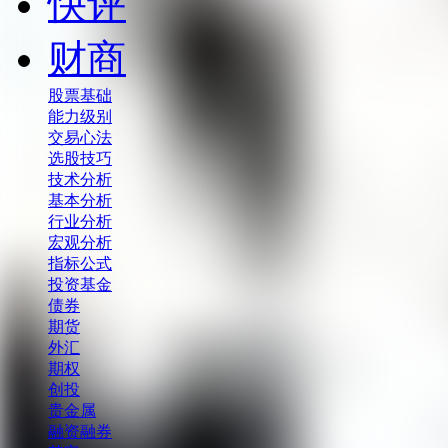
快评
财商
股票基础
能力级别
交易心法
选股技巧
技术分析
基本分析
行业分析
宏观分析
指标公式
投资基金
债券
期货
外汇
期权
创投
贵金属
融资融券