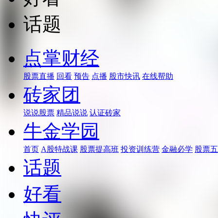
话题
点掌财经
股票直播
回看
预告
点播
股市快讯
在线帮助
砖家团
说说股票
精品说说
认证砖家
牛金学园
首页
A股特战课
股票提高班
投资训练营
金融必学
股票五
话题
好看