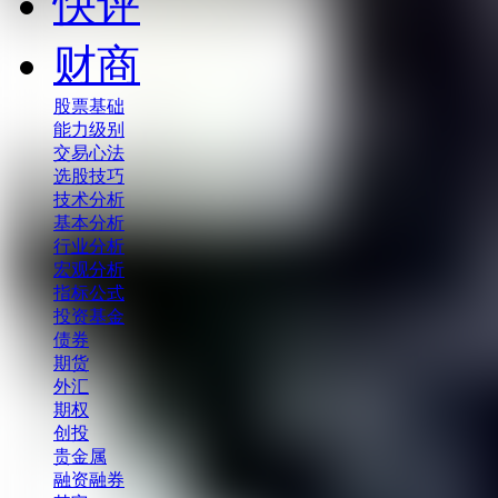
快评
财商
股票基础
能力级别
交易心法
选股技巧
技术分析
基本分析
行业分析
宏观分析
指标公式
投资基金
债券
期货
外汇
期权
创投
贵金属
融资融券