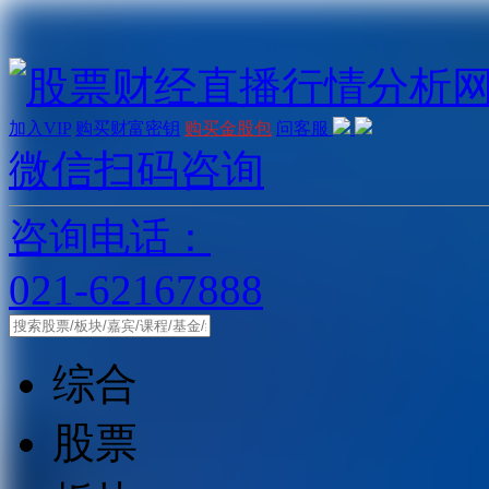
加入VIP
购买财富密钥
购买金股包
问客服
微信扫码咨询
咨询电话：
021-62167888
综合
股票