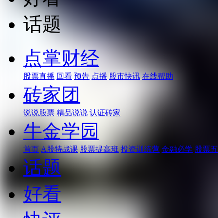
话题
点掌财经
股票直播
回看
预告
点播
股市快讯
在线帮助
砖家团
说说股票
精品说说
认证砖家
牛金学园
首页
A股特战课
股票提高班
投资训练营
金融必学
股票五
话题
好看