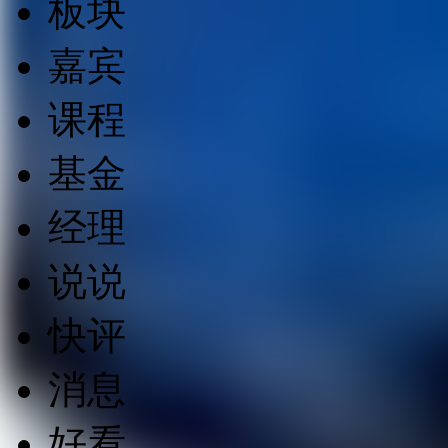
板块
嘉宾
课程
基金
经理
说说
快评
消息
好看