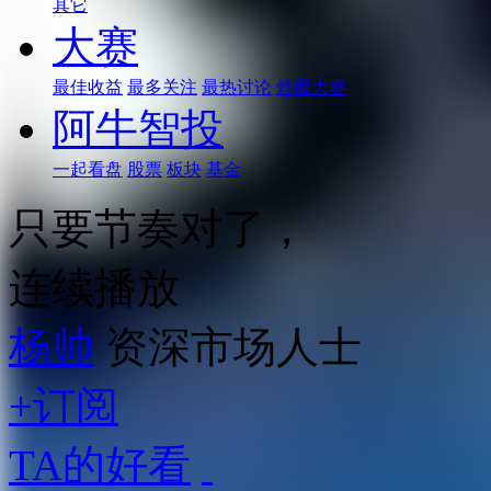
其它
大赛
最佳收益
最多关注
最热讨论
炒股大赛
阿牛智投
一起看盘
股票
板块
基金
只要节奏对了，
连续播放
杨帅
资深市场人士
+订阅
TA的好看