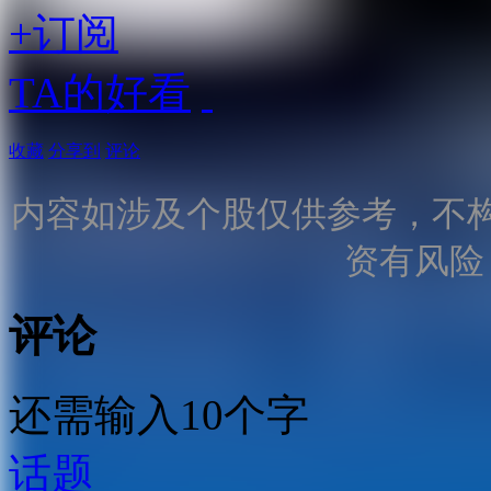
+订阅
TA的好看
收藏
分享到
评论
内容如涉及个股仅供参考，不
资有风险
评论
还需输入10个字
话题