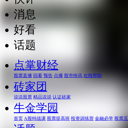
消息
好看
话题
点掌财经
股票直播
回看
预告
点播
股市快讯
在线帮助
砖家团
说说股票
精品说说
认证砖家
牛金学园
首页
A股特战课
股票提高班
投资训练营
金融必学
股票五