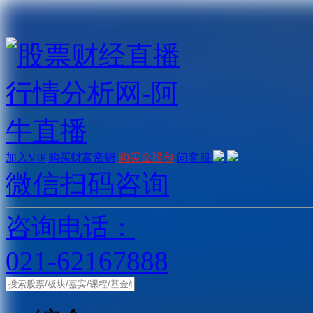
加入VIP
购买财富密钥
购买金股包
问客服
微信扫码咨询
咨询电话：
021-62167888