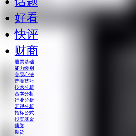
话题
好看
快评
财商
股票基础
能力级别
交易心法
选股技巧
技术分析
基本分析
行业分析
宏观分析
指标公式
投资基金
债券
期货