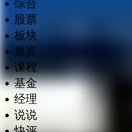
综合
股票
板块
嘉宾
课程
基金
经理
说说
快评