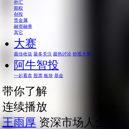
外汇
期权
创投
贵金属
融资融券
其它
大赛
最佳收益
最多关注
最热讨论
炒股大赛
阿牛智投
一起看盘
股票
板块
基金
带你了解
连续播放
王雨厚
资深市场人士