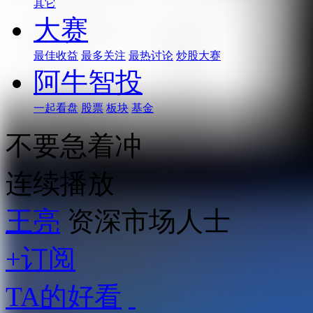
其它
大赛
最佳收益
最多关注
最热讨论
炒股大赛
阿牛智投
一起看盘
股票
板块
基金
不要急着冲
连续播放
王亮
资深市场人士
+订阅
TA的好看