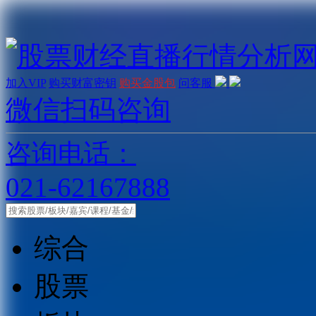
加入VIP
购买财富密钥
购买金股包
问客服
微信扫码咨询
咨询电话：
021-62167888
综合
股票