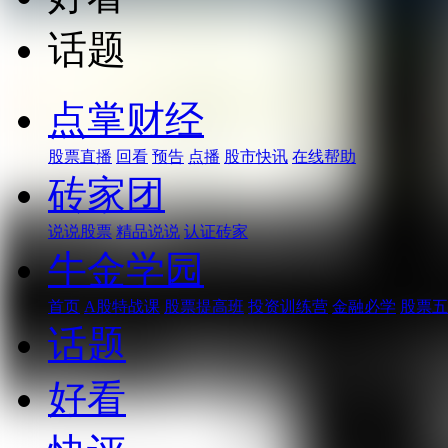
话题
点掌财经
股票直播
回看
预告
点播
股市快讯
在线帮助
砖家团
说说股票
精品说说
认证砖家
牛金学园
首页
A股特战课
股票提高班
投资训练营
金融必学
股票五
话题
好看