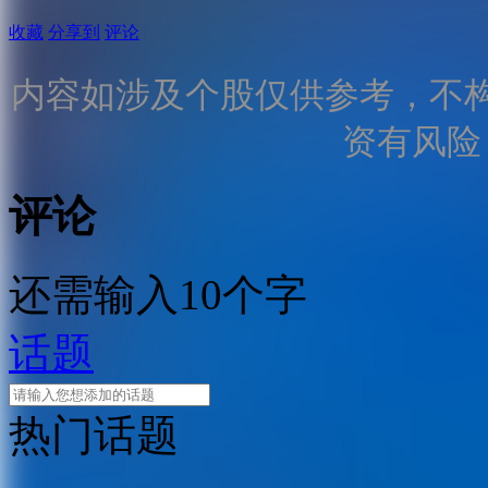
收藏
分享到
评论
内容如涉及个股仅供参考，不
资有风险
评论
还需输入10个字
话题
热门话题