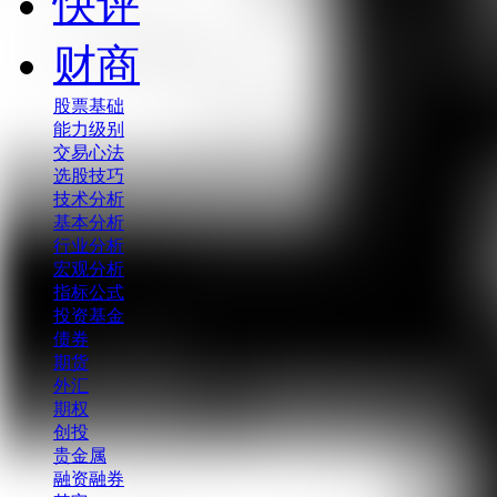
快评
财商
股票基础
能力级别
交易心法
选股技巧
技术分析
基本分析
行业分析
宏观分析
指标公式
投资基金
债券
期货
外汇
期权
创投
贵金属
融资融券