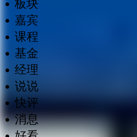
板块
嘉宾
课程
基金
经理
说说
快评
消息
好看